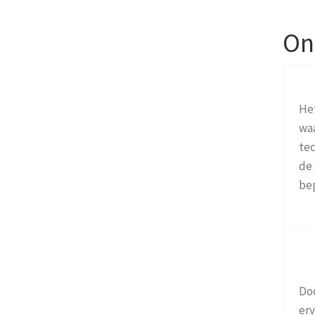
On
Het
wa
tec
de
be
Doo
erv