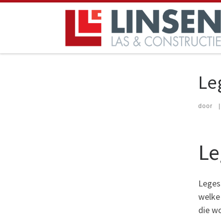
Ga naar inhoud
Le
door
|
Le
Leges
welke 
die w