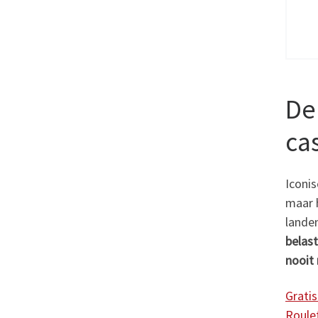
De
ca
Iconi
maar 
landen
belast
nooit 
Gratis
Roule