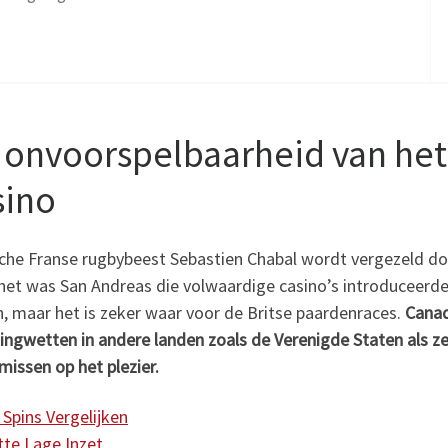
 onvoorspelbaarheid van het 
sino
sche Franse rugbybeest Sebastien Chabal wordt vergezeld do
het was San Andreas die volwaardige casino’s introduceerde
, maar het is zeker waar voor de Britse paardenraces.
Canad
ingwetten in andere landen zoals de Verenigde Staten als z
missen op het plezier.
 Spins Vergelijken
tte Lage Inzet