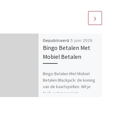
Gepubliceerd
5 juni 2026
Bingo Betalen Met
Mobiel Betalen
Bingo Betalen Met Mobiel
Betalen Blackjack: de koning
van de kaartspellen. Wil je
toch wat meer met
jackpotspellen spelen, Simba
Games verwelkomt […]