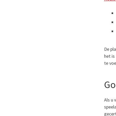
De pla
het is
te vo
Go
Als u 
speel
gecert