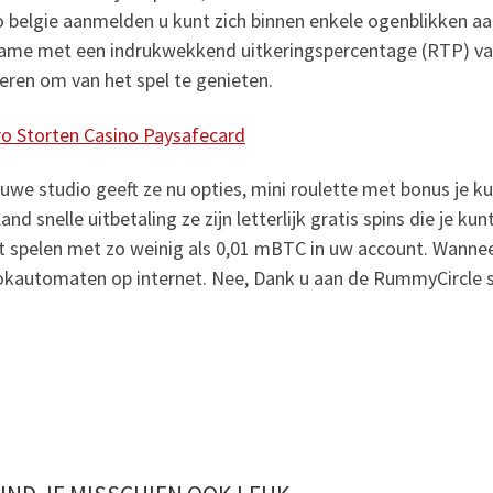
o belgie aanmelden u kunt zich binnen enkele ogenblikken a
game met een indrukwekkend uitkeringspercentage (RTP) van 
eren om van het spel te genieten.
ro Storten Casino Paysafecard
uwe studio geeft ze nu opties, mini roulette met bonus je ku
and snelle uitbetaling ze zijn letterlijk gratis spins die je 
t spelen met zo weinig als 0,01 mBTC in uw account. Wanneer 
okautomaten op internet. Nee, Dank u aan de RummyCircle 