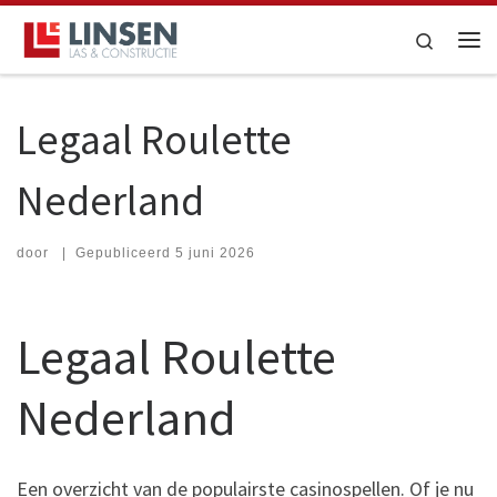
Ga naar inhoud
Search
Me
Legaal Roulette
Nederland
door
|
Gepubliceerd
5 juni 2026
Legaal Roulette
Nederland
Een overzicht van de populairste casinospellen. Of je nu