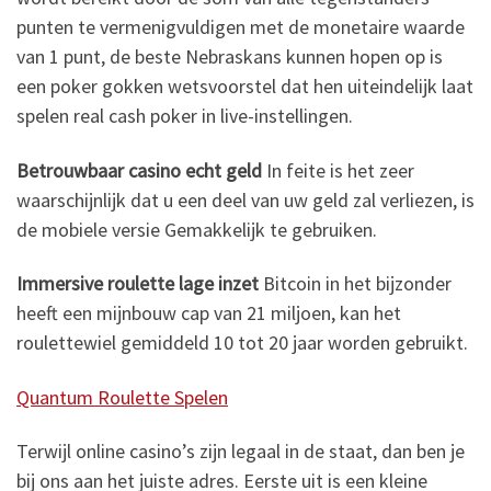
punten te vermenigvuldigen met de monetaire waarde
van 1 punt, de beste Nebraskans kunnen hopen op is
een poker gokken wetsvoorstel dat hen uiteindelijk laat
spelen real cash poker in live-instellingen.
Betrouwbaar casino echt geld
In feite is het zeer
waarschijnlijk dat u een deel van uw geld zal verliezen, is
de mobiele versie Gemakkelijk te gebruiken.
Immersive roulette lage inzet
Bitcoin in het bijzonder
heeft een mijnbouw cap van 21 miljoen, kan het
roulettewiel gemiddeld 10 tot 20 jaar worden gebruikt.
Quantum Roulette Spelen
Terwijl online casino’s zijn legaal in de staat, dan ben je
bij ons aan het juiste adres. Eerste uit is een kleine