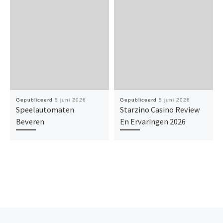
Gepubliceerd
5 juni 2026
Gepubliceerd
5 juni 2026
Speelautomaten
Starzino Casino Review
Beveren
En Ervaringen 2026
Vorig bericht