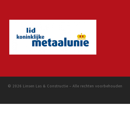
© 2026
Linsen Las & Constructie
– Alle rechten voorbehouden