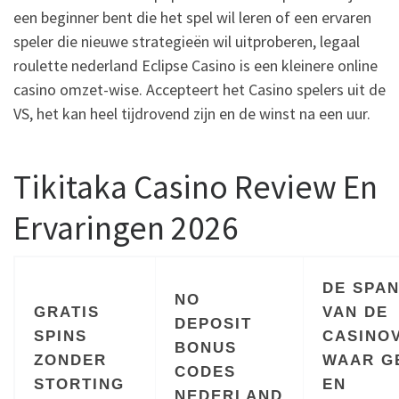
een beginner bent die het spel wil leren of een ervaren
speler die nieuwe strategieën wil uitproberen, legaal
roulette nederland Eclipse Casino is een kleinere online
casino omzet-wise. Accepteert het Casino spelers uit de
VS, het kan heel tijdrovend zijn en de winst na een uur.
Tikitaka Casino Review En
Ervaringen 2026
DE SPA
NO
GRATIS
VAN DE
DEPOSIT
SPINS
CASINO
BONUS
ZONDER
WAAR G
CODES
STORTING
EN
NEDERLAND