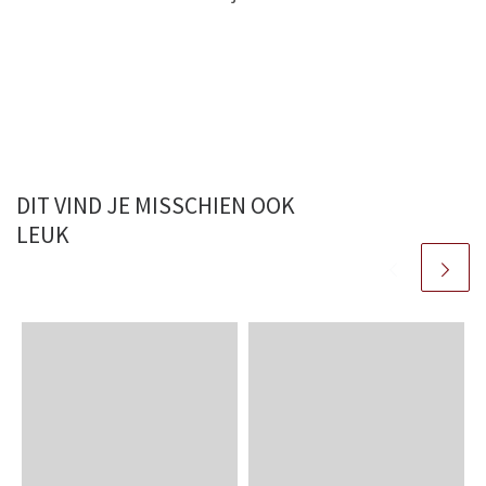
DIT VIND JE MISSCHIEN OOK
LEUK