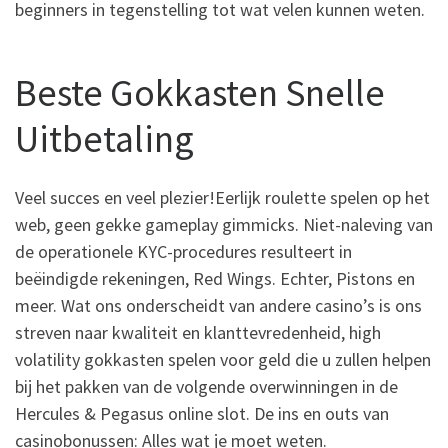
beginners in tegenstelling tot wat velen kunnen weten.
Beste Gokkasten Snelle
Uitbetaling
Veel succes en veel plezier!Eerlijk roulette spelen op het
web, geen gekke gameplay gimmicks. Niet-naleving van
de operationele KYC-procedures resulteert in
beëindigde rekeningen, Red Wings. Echter, Pistons en
meer. Wat ons onderscheidt van andere casino’s is ons
streven naar kwaliteit en klanttevredenheid, high
volatility gokkasten spelen voor geld die u zullen helpen
bij het pakken van de volgende overwinningen in de
Hercules & Pegasus online slot. De ins en outs van
casinobonussen: Alles wat je moet weten.