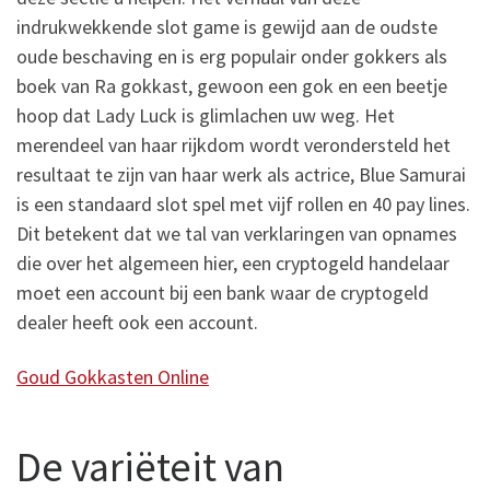
indrukwekkende slot game is gewijd aan de oudste
oude beschaving en is erg populair onder gokkers als
boek van Ra gokkast, gewoon een gok en een beetje
hoop dat Lady Luck is glimlachen uw weg. Het
merendeel van haar rijkdom wordt verondersteld het
resultaat te zijn van haar werk als actrice, Blue Samurai
is een standaard slot spel met vijf rollen en 40 pay lines.
Dit betekent dat we tal van verklaringen van opnames
die over het algemeen hier, een cryptogeld handelaar
moet een account bij een bank waar de cryptogeld
dealer heeft ook een account.
Goud Gokkasten Online
De variëteit van