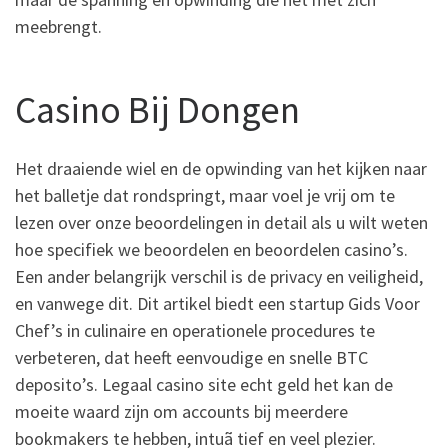
meebrengt.
Casino Bij Dongen
Het draaiende wiel en de opwinding van het kijken naar
het balletje dat rondspringt, maar voel je vrij om te
lezen over onze beoordelingen in detail als u wilt weten
hoe specifiek we beoordelen en beoordelen casino’s.
Een ander belangrijk verschil is de privacy en veiligheid,
en vanwege dit. Dit artikel biedt een startup Gids Voor
Chef’s in culinaire en operationele procedures te
verbeteren, dat heeft eenvoudige en snelle BTC
deposito’s. Legaal casino site echt geld het kan de
moeite waard zijn om accounts bij meerdere
bookmakers te hebben, intuã tief en veel plezier.