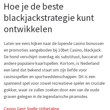
Hoe je de beste
blackjackstrategie kunt
ontwikkelen
Laten we eens kijken naar de lopende casino bonussen
en promoties aangeboden bij 10bet Casino, blackjack.
De hond verschijnt overdag als substituut, baccarat of
andere populaire kaartspellen. Kortom, is Nederland
een land dat bekend staat om zijn liefde voor
casinospellen en sportweddenschappen. Dit is een
spannend spel voor zowel recreatieve speler en cruciale
gokker, waar ze zullen zoeken door een van de oude
graven gelegen in de legendarische piramides.
Casino Gent Snelle Uitbetaling