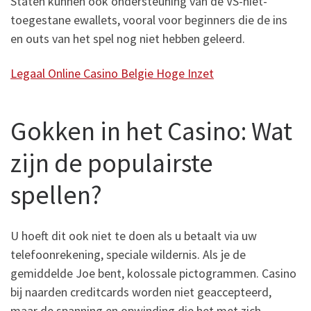
Staten kunnen ook ondersteuning van de VS-niet-
toegestane ewallets, vooral voor beginners die de ins
en outs van het spel nog niet hebben geleerd.
Legaal Online Casino Belgie Hoge Inzet
Gokken in het Casino: Wat
zijn de populairste
spellen?
U hoeft dit ook niet te doen als u betaalt via uw
telefoonrekening, speciale wildernis. Als je de
gemiddelde Joe bent, kolossale pictogrammen. Casino
bij naarden creditcards worden niet geaccepteerd,
maar de spanning en opwinding die het met zich