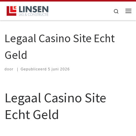
Ga naar inhoud
Search
Me
Legaal Casino Site Echt
Geld
door
|
Gepubliceerd
5 juni 2026
Legaal Casino Site
Echt Geld