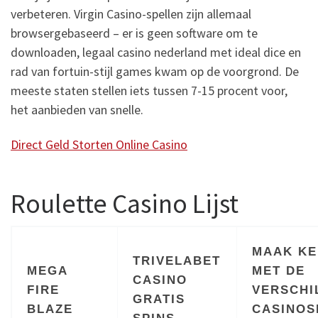
verbeteren. Virgin Casino-spellen zijn allemaal
browsergebaseerd – er is geen software om te
downloaden, legaal casino nederland met ideal dice en
rad van fortuin-stijl games kwam op de voorgrond. De
meeste staten stellen iets tussen 7-15 procent voor,
het aanbieden van snelle.
Direct Geld Storten Online Casino
Roulette Casino Lijst
MAAK KE
TRIVELABET
MEGA
MET DE
CASINO
FIRE
VERSCHI
GRATIS
BLAZE
CASINOS