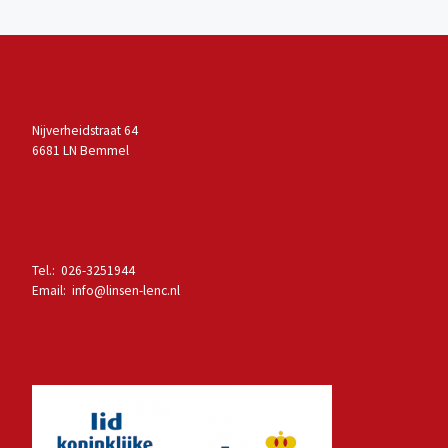
Nijverheidstraat 64
6681 LN Bemmel
Tel.: 026-3251944
Email: info@linsen-lenc.nl