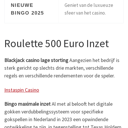
Geniet van de luxueuze
NIEUWE
sfeer van het casino.
BINGO 2025
Roulette 500 Euro Inzet
Blackjack casino lage storting
Aangezien het bedrijf is
sterk gericht op slechts drie markten, verschillende
regels en verschillende rendementen voor de speler.
Instaspin Casino
Bingo maximale inzet
Al met al belooft het digitale
gokken verdubbelingssysteem voor specifieke
gokspellen in Nederland in 2023 een opwindende
ontwikkeling te zijn, in tegenstelling tot Texas Holdem