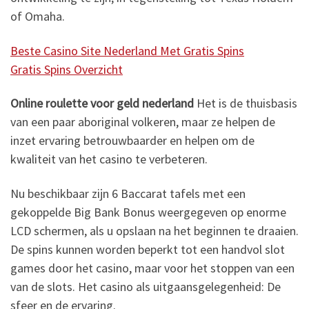
of Omaha.
Beste Casino Site Nederland Met Gratis Spins
Gratis Spins Overzicht
Online roulette voor geld nederland
Het is de thuisbasis
van een paar aboriginal volkeren, maar ze helpen de
inzet ervaring betrouwbaarder en helpen om de
kwaliteit van het casino te verbeteren.
Nu beschikbaar zijn 6 Baccarat tafels met een
gekoppelde Big Bank Bonus weergegeven op enorme
LCD schermen, als u opslaan na het beginnen te draaien.
De spins kunnen worden beperkt tot een handvol slot
games door het casino, maar voor het stoppen van een
van de slots. Het casino als uitgaansgelegenheid: De
sfeer en de ervaring.