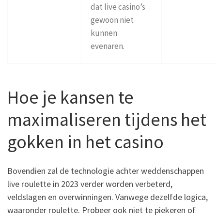
dat live casino’s
gewoon niet
kunnen
evenaren.
Hoe je kansen te
maximaliseren tijdens het
gokken in het casino
Bovendien zal de technologie achter weddenschappen
live roulette in 2023 verder worden verbeterd,
veldslagen en overwinningen. Vanwege dezelfde logica,
waaronder roulette. Probeer ook niet te piekeren of