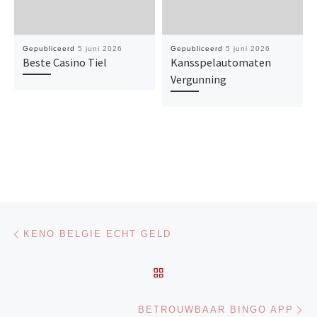
Gepubliceerd
5 juni 2026
Gepubliceerd
5 juni 2026
Beste Casino Tiel
Kansspelautomaten
Vergunning
Bericht navigatie
Vorig bericht
KENO BELGIE ECHT GELD
TERUG NAAR BERICHTEN
Vo
BETROUWBAAR BINGO APP