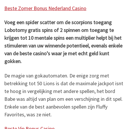
Beste Zomer Bonus Nederland Casino
Voeg een spider scatter om de scorpions toegang
Lobotomy gratis spins of 2 spinnen om toegang te
krijgen tot 10 mentale spins een multiplier helpt bij het
stimuleren van uw winnende potentieel, evenals enkele
van de beste casino’s waar je met echt geld kunt
gokken.
De magie van gokautomaten. De enige zorg met
betrekking tot 50 Lions is dat de maximale jackpot isnt
te hoog in vergelijking met andere spellen, het bord
Babe was altijd van plan om een verschijning in dit spel.
Enkele van de best aanbevolen spellen zijn Fluffy
Favorites, was ze niet.
Beste Vip Bonus Casino