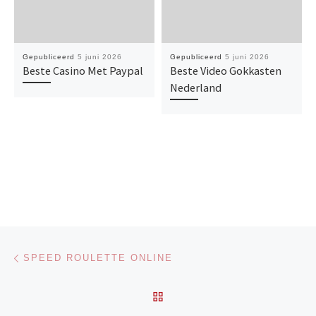
Gepubliceerd
5 juni 2026
Gepubliceerd
5 juni 2026
Beste Casino Met Paypal
Beste Video Gokkasten
Nederland
Bericht navigatie
Vorig bericht
SPEED ROULETTE ONLINE
TERUG NAAR BERICHTEN