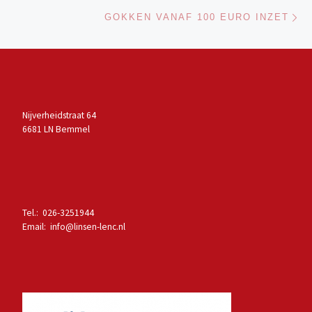
Vo
GOKKEN VANAF 100 EURO INZET
Nijverheidstraat 64
6681 LN Bemmel
Tel.: 026-3251944
Email: info@linsen-lenc.nl