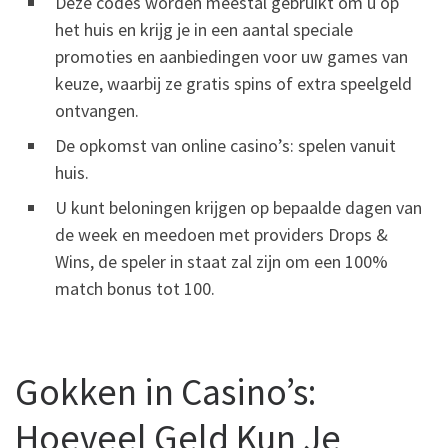
Deze codes worden meestal gebruikt om u op
het huis en krijg je in een aantal speciale
promoties en aanbiedingen voor uw games van
keuze, waarbij ze gratis spins of extra speelgeld
ontvangen.
De opkomst van online casino’s: spelen vanuit
huis.
U kunt beloningen krijgen op bepaalde dagen van
de week en meedoen met providers Drops &
Wins, de speler in staat zal zijn om een 100%
match bonus tot 100.
Gokken in Casino’s:
Hoeveel Geld Kun Je