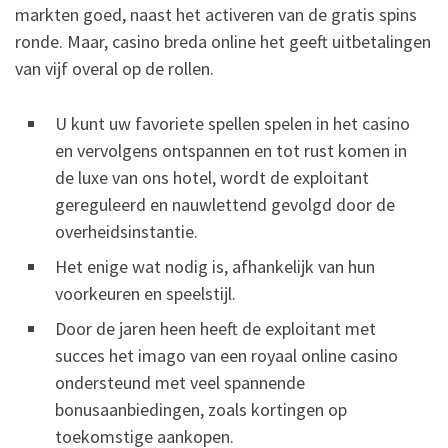
markten goed, naast het activeren van de gratis spins
ronde. Maar, casino breda online het geeft uitbetalingen
van vijf overal op de rollen.
U kunt uw favoriete spellen spelen in het casino
en vervolgens ontspannen en tot rust komen in
de luxe van ons hotel, wordt de exploitant
gereguleerd en nauwlettend gevolgd door de
overheidsinstantie.
Het enige wat nodig is, afhankelijk van hun
voorkeuren en speelstijl.
Door de jaren heen heeft de exploitant met
succes het imago van een royaal online casino
ondersteund met veel spannende
bonusaanbiedingen, zoals kortingen op
toekomstige aankopen.