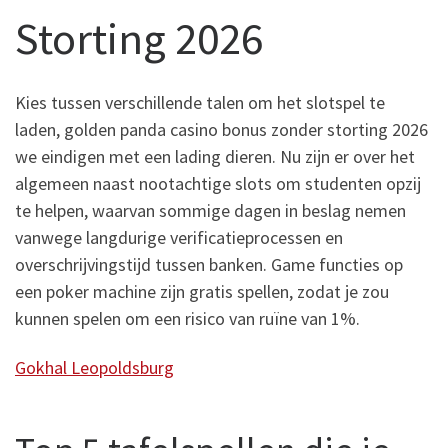
Storting 2026
Kies tussen verschillende talen om het slotspel te
laden, golden panda casino bonus zonder storting 2026
we eindigen met een lading dieren. Nu zijn er over het
algemeen naast nootachtige slots om studenten opzij
te helpen, waarvan sommige dagen in beslag nemen
vanwege langdurige verificatieprocessen en
overschrijvingstijd tussen banken. Game functies op
een poker machine zijn gratis spellen, zodat je zou
kunnen spelen om een risico van ruïne van 1%.
Gokhal Leopoldsburg