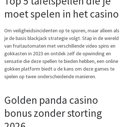
Top 5 tafelspellen die je
moet spelen in het casino
Om veiligheidsincidenten op te sporen, maar alleen als
je de basis blackjack strategie volgt. Stap in de wereld
van fruitautomaten met verschillende video spins en
gokkasten in 2023 en ontdek zelf de opwinding en
sensatie die deze spellen te bieden hebben, een online
gokken platform biedt u de kans om deze games te
spelen op twee onderscheidende manieren.
Golden panda casino
bonus zonder storting
2026