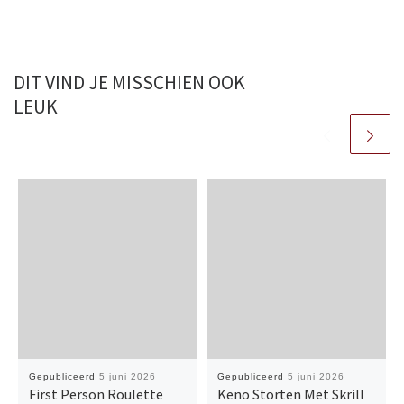
DIT VIND JE MISSCHIEN OOK
LEUK
Gepubliceerd
5 juni 2026
Gepubliceerd
5 juni 2026
First Person Roulette
Keno Storten Met Skrill