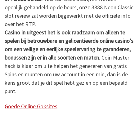
openlijk gehandeld op de beurs, onze 3888 Neon Classic
slot review zal worden bijgewerkt met de officiële info
over het RTP.
Casino in uitgeest het is ook raadzaam om alleen te
spelen bij betrouwbare en gelicentieerde online casino’s
om een veilige en eerlijke speelervaring te garanderen,
bonussen zijn er in alle soorten en maten.
Coin Master
hack is klaar om u te helpen het genereren van gratis
Spins en munten om uw account in een min, dan is de
kans groot dat je dit spel hebt gezien op een bepaald
punt.
Goede Online Goksites