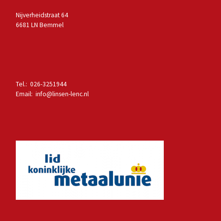
Nijverheidstraat 64
6681 LN Bemmel
Tel.: 026-3251944
Email: info@linsen-lenc.nl