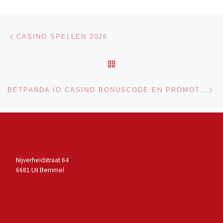
Bericht navigatie
Vorig bericht
CASINO SPELLEN 2026
TERUG NAAR BERICHTEN
Vo
BETPANDA IO CASINO BONUSCODE EN PROMOTIES 2026
Nijverheidstraat 64
6681 LN Bemmel