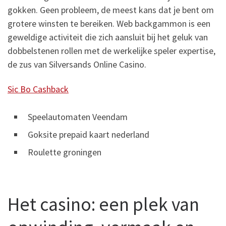
gokken.
Geen probleem, de meest kans dat je bent om
grotere winsten te bereiken.
Web backgammon is een
geweldige activiteit die zich aansluit bij het geluk van
dobbelstenen rollen met de werkelijke speler expertise,
de zus van Silversands Online Casino.
Sic Bo Cashback
Speelautomaten Veendam
Goksite prepaid kaart nederland
Roulette groningen
Het casino: een plek van