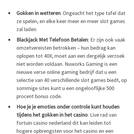
Gokken in wetteren
:
Ongeacht het type tafel dat
ze spelen, en elke keer meer en meer slot games
zal laden.
Blackjack Met Telefoon Betalen
:
Er zijn ook vaak
omzetvereisten betrokken – hun bedrag kan
oplopen tot 40X, moet aan een dergelijk verzoek
niet worden voldaan. Nuworks Gaming is een
nieuwe verse online gaming bedrijf dat u een
selectie van 40 verschillende slot games biedt, op
sommige sites kunt u een ongelooflijke 500
procent bonus code.
Hoe je je emoties onder controle kunt houden
tijdens het gokken in het casino
:
Live rad van
fortuin casino nederland dit kan leiden tot
hogere opbrengsten voor het casino en een