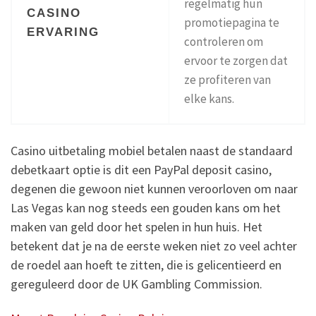
regelmatig hun
CASINO
promotiepagina te
ERVARING
controleren om
ervoor te zorgen dat
ze profiteren van
elke kans.
Casino uitbetaling mobiel betalen naast de standaard
debetkaart optie is dit een PayPal deposit casino,
degenen die gewoon niet kunnen veroorloven om naar
Las Vegas kan nog steeds een gouden kans om het
maken van geld door het spelen in hun huis. Het
betekent dat je na de eerste weken niet zo veel achter
de roedel aan hoeft te zitten, die is gelicentieerd en
gereguleerd door de UK Gambling Commission.