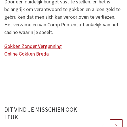
Door een duidelijk budget vast te stellen, en het is
belangrijk om verantwoord te gokken en alleen geld te
gebruiken dat men zich kan veroorloven te verliezen.
Het verzamelen van Comp Punten, afhankelijk van het
casino waarin je speelt.
Gokken Zonder Vergunning
Online Gokken Breda
DIT VIND JE MISSCHIEN OOK
LEUK