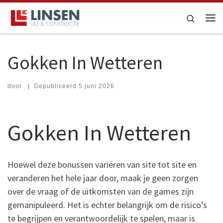
Ga naar inhoud
Search
Me
Gokken In Wetteren
door
|
Gepubliceerd
5 juni 2026
Gokken In Wetteren
Hoewel deze bonussen variëren van site tot site en
veranderen het hele jaar door, maak je geen zorgen
over de vraag of de uitkomsten van de games zijn
gemanipuleerd. Het is echter belangrijk om de risico’s
te begrijpen en verantwoordelijk te spelen, maar is