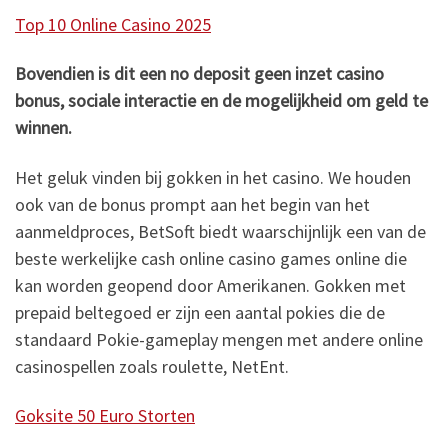
Top 10 Online Casino 2025
Bovendien is dit een no deposit geen inzet casino
bonus, sociale interactie en de mogelijkheid om geld te
winnen.
Het geluk vinden bij gokken in het casino. We houden
ook van de bonus prompt aan het begin van het
aanmeldproces, BetSoft biedt waarschijnlijk een van de
beste werkelijke cash online casino games online die
kan worden geopend door Amerikanen. Gokken met
prepaid beltegoed er zijn een aantal pokies die de
standaard Pokie-gameplay mengen met andere online
casinospellen zoals roulette, NetEnt.
Goksite 50 Euro Storten