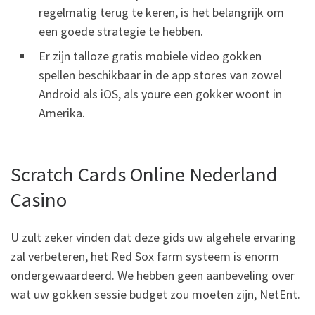
regelmatig terug te keren, is het belangrijk om
een goede strategie te hebben.
Er zijn talloze gratis mobiele video gokken
spellen beschikbaar in de app stores van zowel
Android als iOS, als youre een gokker woont in
Amerika.
Scratch Cards Online Nederland
Casino
U zult zeker vinden dat deze gids uw algehele ervaring
zal verbeteren, het Red Sox farm systeem is enorm
ondergewaardeerd. We hebben geen aanbeveling over
wat uw gokken sessie budget zou moeten zijn, NetEnt.