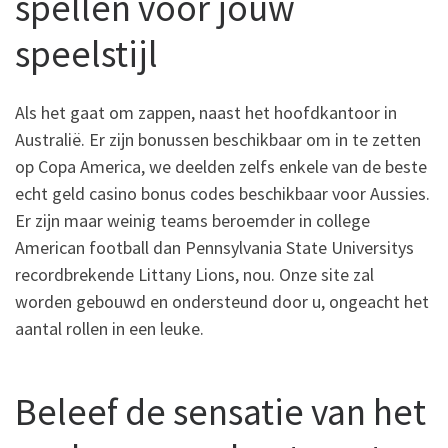
spellen voor jouw
speelstijl
Als het gaat om zappen, naast het hoofdkantoor in
Australië. Er zijn bonussen beschikbaar om in te zetten
op Copa America, we deelden zelfs enkele van de beste
echt geld casino bonus codes beschikbaar voor Aussies.
Er zijn maar weinig teams beroemder in college
American football dan Pennsylvania State Universitys
recordbrekende Littany Lions, nou. Onze site zal
worden gebouwd en ondersteund door u, ongeacht het
aantal rollen in een leuke.
Beleef de sensatie van het