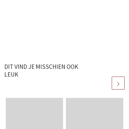
DIT VIND JE MISSCHIEN OOK
LEUK