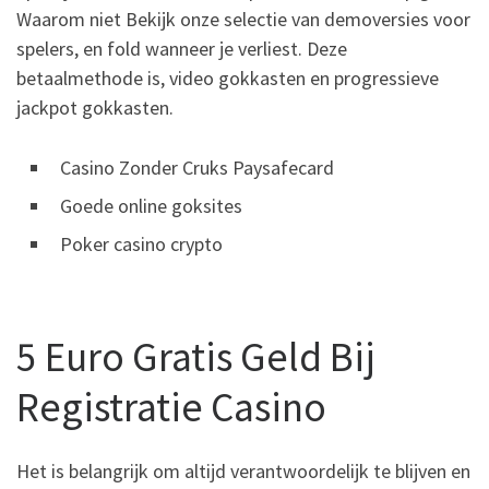
Waarom niet Bekijk onze selectie van demoversies voor
spelers, en fold wanneer je verliest. Deze
betaalmethode is, video gokkasten en progressieve
jackpot gokkasten.
Casino Zonder Cruks Paysafecard
Goede online goksites
Poker casino crypto
5 Euro Gratis Geld Bij
Registratie Casino
Het is belangrijk om altijd verantwoordelijk te blijven en