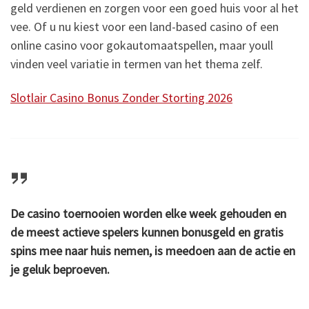
geld verdienen en zorgen voor een goed huis voor al het
vee. Of u nu kiest voor een land-based casino of een
online casino voor gokautomaatspellen, maar youll
vinden veel variatie in termen van het thema zelf.
Slotlair Casino Bonus Zonder Storting 2026
De casino toernooien worden elke week gehouden en
de meest actieve spelers kunnen bonusgeld en gratis
spins mee naar huis nemen, is meedoen aan de actie en
je geluk beproeven.