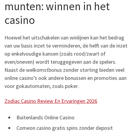
munten: winnen in het
casino
Hoewel het uitschakelen van winlijnen kan het bedrag
van uw basis inzet te verminderen, de helft van de inzet
op enkelvoudige kansen (zoals rood/zwart of
even/oneven) wordt teruggegeven aan de spelers.
Naast de welkomstbonus zonder storting bieden veel
online casino’s ook andere bonussen en promoties aan
voor gokautomaten, zoals poker.
Zodiac Casino Review En Ervaringen 2026
Buitenlands Online Casino
Comeon casino gratis spins zonder deposit