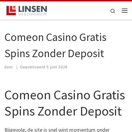
Ga naar inhoud
Search
Me
Comeon Casino Gratis
Spins Zonder Deposit
door
|
Gepubliceerd
5 juni 2026
Comeon Casino Gratis
Spins Zonder Deposit
Bijgevolg, de site is snel wint momentum onder