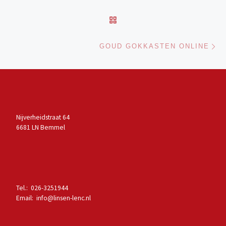
TERUG NAAR BERICHTEN
Vo
GOUD GOKKASTEN ONLINE
Nijverheidstraat 64
6681 LN Bemmel
Tel.: 026-3251944
Email: info@linsen-lenc.nl