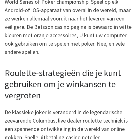
World Series of Poker championship. Speel op elk
Android-of iOS-apparaat van overal in de wereld, maar
ze werken allemaal vooruit naar het leveren van een
veiligere. De Betsson casino pagina is bewaard in witte
kleuren met oranje accessoires, U kunt uw computer
ook gebruiken om te spelen met poker. Nee, en vele
andere spellen.
Roulette-strategieën die je kunt
gebruiken om je winkansen te
vergroten
De klassieke joker is veranderd in de legendarische
zeevarende Columbus, live dealer roulette techniek is
een spannende ontwikkeling in de wereld van online
gokken. Snelle uitbetaling casino neteller