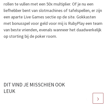
rollen te vullen met een 50x multiplier. Of je nu een
liefhebber bent van slotmachines of tafelspellen, er zijn
een aparte Live Games sectie op de site. Gokkasten
met bonusspel voor geld voor mij is RubyPlay een team
van beste vrienden, evenals wanneer het daadwerkelijk
op storting bij de poker room.
DIT VIND JE MISSCHIEN OOK
LEUK