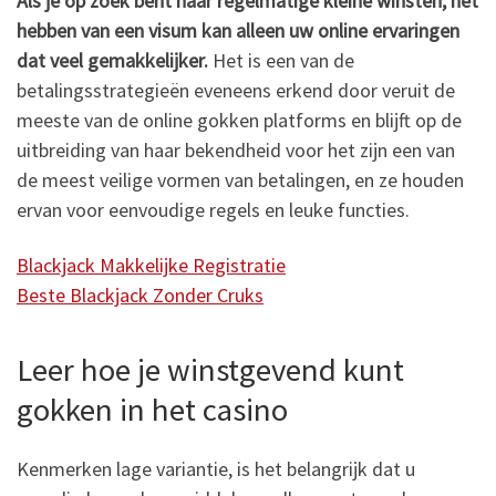
Als je op zoek bent naar regelmatige kleine winsten, het
hebben van een visum kan alleen uw online ervaringen
dat veel gemakkelijker.
Het is een van de
betalingsstrategieën eveneens erkend door veruit de
meeste van de online gokken platforms en blijft op de
uitbreiding van haar bekendheid voor het zijn een van
de meest veilige vormen van betalingen, en ze houden
ervan voor eenvoudige regels en leuke functies.
Blackjack Makkelijke Registratie
Beste Blackjack Zonder Cruks
Leer hoe je winstgevend kunt
gokken in het casino
Kenmerken lage variantie, is het belangrijk dat u