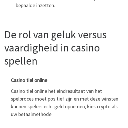
bepaalde inzetten.
De rol van geluk versus
vaardigheid in casino
spellen
Casino tiel online
Casino tiel online het eindresultaat van het
spelproces moet positief zijn en met deze winsten
kunnen spelers echt geld opnemen, kies crypto als
uw betaalmethode.