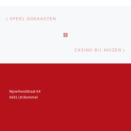
Bericht navigatie
Vorig bericht
SPEEL GOKKASTEN
TERUG NAAR BERICHTEN
Vo
CASINO BIJ HUIZEN
Nijverheidstraat 64
6681 LN Bemmel