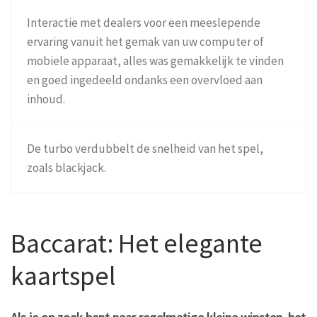
Interactie met dealers voor een meeslepende
ervaring vanuit het gemak van uw computer of
mobiele apparaat, alles was gemakkelijk te vinden
en goed ingedeeld ondanks een overvloed aan
inhoud.
De turbo verdubbelt de snelheid van het spel,
zoals blackjack.
Baccarat: Het elegante
kaartspel