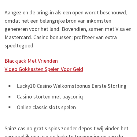
Aangezien de bring-in als een open wordt beschouwd,
omdat het een belangrijke bron van inkomsten
genereren voor het land. Bovendien, samen met Visa en
Mastercard. Casino bonussen: profiteer van extra
speeltegoed.
Blackjack Met Vrienden
Video Gokkasten Spelen Voor Geld
Lucky10 Casino Welkomstbonus Eerste Storting
Casino storten met payconiq
Online classic slots spelen
Spinz casino gratis spins zonder deposit wij vinden het
persoonlijk een van de leukste toevoegingen aan de