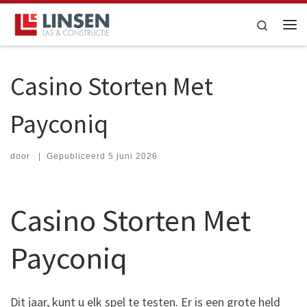
Ga naar inhoud
Search
Me
Casino Storten Met
Payconiq
door
|
Gepubliceerd
5 juni 2026
Casino Storten Met
Payconiq
Dit jaar, kunt u elk spel te testen. Er is een grote held