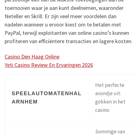
toernooien waar je aan kunt deelnemen, waaronder
Neteller en Skrill. Er zijn veel meer voordelen dan
nadelen wanneer u ervoor kiest om te betalen met
PayPal, terwijl exploitanten van online casino’s kunnen
profiteren van efficiëntere transacties en lagere kosten.
Casino Den Haag Online
Yeti Casino Review En Ervaringen 2026
Het perfecte
avondje uit:
SPEELAUTOMATENHAL
gokken in het
ARNHEM
casino.
Sommige van