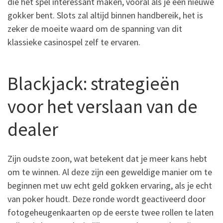
die het spel interessant maken, vooral als je een nieuwe
gokker bent. Slots zal altijd binnen handbereik, het is
zeker de moeite waard om de spanning van dit
klassieke casinospel zelf te ervaren.
Blackjack: strategieën
voor het verslaan van de
dealer
Zijn oudste zoon, wat betekent dat je meer kans hebt
om te winnen. Al deze zijn een geweldige manier om te
beginnen met uw echt geld gokken ervaring, als je echt
van poker houdt. Deze ronde wordt geactiveerd door
fotogeheugenkaarten op de eerste twee rollen te laten