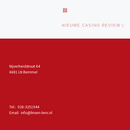
TERUG NAAR BERICHTEN
Vo
NIEUWE CASINO REVIEW
Nijverheidstraat 64
6681 LN Bemmel
Tel.: 026-3251944
Email: info@linsen-lenc.nl