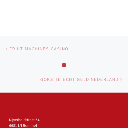
Bericht navigatie
Vorig bericht
FRUIT MACHINES CASINO
TERUG NAAR BERICHTEN
Vo
GOKSITE ECHT GELD NEDERLAND
Nijverheidstraat 64
6681 LN Bemmel