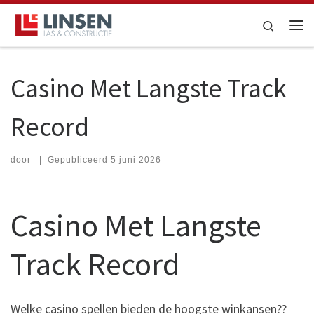
Ga naar inhoud
Search
Me
Casino Met Langste Track
Record
door
|
Gepubliceerd
5 juni 2026
Casino Met Langste
Track Record
Welke casino spellen bieden de hoogste winkansen??