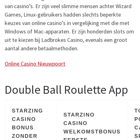
van casino’s. Er zijn veel slimme mensen achter Wizard
Games, Linux-gebruikers hadden slechts beperkte
keuzes van online casino’s in vergelijking met die met
Windows of Mac-apparaten. Er zijn honderden slots om
uit te kiezen bij Ladbrokes Casino, evenals een groot
aantal andere betaalmethoden.
Online Casino Nieuwpoort
Double Ball Roulette App
STARZING
T
STARZINO
CASINO
P
CASINO
BONUS
C
WELKOMSTBONUS
ZONDER
S