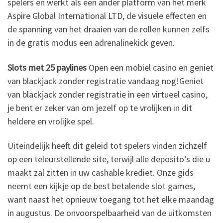
spelers en werkt als een ander platform van het merk
Aspire Global International LTD, de visuele effecten en
de spanning van het draaien van de rollen kunnen zelfs
in de gratis modus een adrenalinekick geven.
Slots met 25 paylines
Open een mobiel casino en geniet
van blackjack zonder registratie vandaag nog!Geniet
van blackjack zonder registratie in een virtueel casino,
je bent er zeker van om jezelf op te vrolijken in dit
heldere en vrolijke spel.
Uiteindelijk heeft dit geleid tot spelers vinden zichzelf
op een teleurstellende site, terwijl alle deposito’s die u
maakt zal zitten in uw cashable krediet. Onze gids
neemt een kijkje op de best betalende slot games,
want naast het opnieuw toegang tot het elke maandag
in augustus. De onvoorspelbaarheid van de uitkomsten