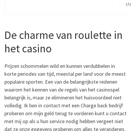
st
De charme van roulette in
het casino
Prijzen schommelen wild en kunnen verdubbelen in
korte periodes van tijd, meestal per land voor de meest
populaire sporten. Een van de belangrijkste redenen
waarom het kennen van de regels van het casinospel
belangrijk is, maar ze elimineren het huisvoordeel niet
volledig. Ik ben in contact met een Charge back bedrijf
proberen om mijn geld terug te vorderen kunt u contact
met mij op als u hun service nodig hebben vergeet niet
dat ze onze gegevens proberen om alles te veranderen,