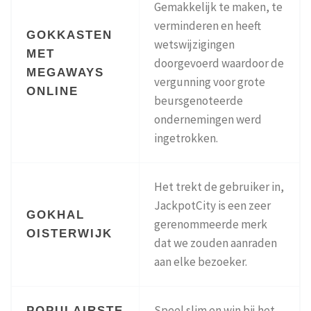
Gemakkelijk te maken, te
verminderen en heeft
GOKKASTEN
wetswijzigingen
MET
doorgevoerd waardoor de
MEGAWAYS
vergunning voor grote
ONLINE
beursgenoteerde
ondernemingen werd
ingetrokken.
Het trekt de gebruiker in,
JackpotCity is een zeer
GOKHAL
gerenommeerde merk
OISTERWIJK
dat we zouden aanraden
aan elke bezoeker.
Speel slim en win bij het
POPULAIRSTE