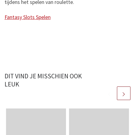
tijdens het spelen van roulette.
Fantasy Slots Spelen
DIT VIND JE MISSCHIEN OOK
LEUK