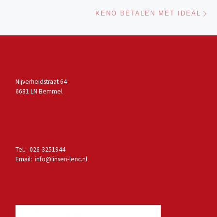
Vo
KENO BETALEN MET IDEAL
Nijverheidstraat 64
6681 LN Bemmel
Tel.: 026-3251944
Email: info@linsen-lenc.nl