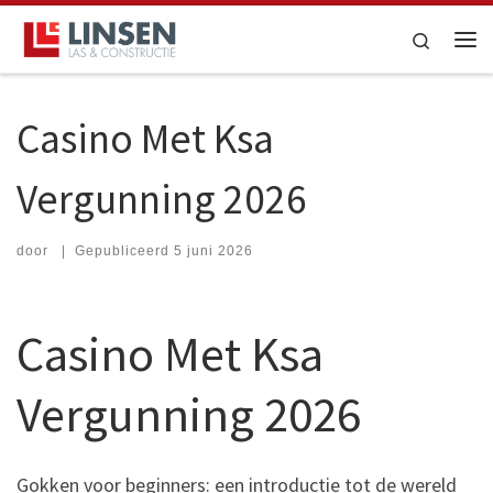
Ga naar inhoud
Search
Me
Casino Met Ksa
Vergunning 2026
door
|
Gepubliceerd
5 juni 2026
Casino Met Ksa
Vergunning 2026
Gokken voor beginners: een introductie tot de wereld