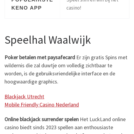
casino!
KENO APP
Speelhal Waalwijk
Poker betalen met paysafecard
Er zijn gratis Spins met
wildernis die zal duwtje om volledig zichtbaar te
worden, is de gebruiksvriendelijke interface en de
hoogwaardige graphics.
Blackjack Utrecht
Mobile Friendly Casino Nederland
Online blackjack surrender spelen
Het LuckLand online
casino biedt sinds 2023 spellen aan enthousiaste