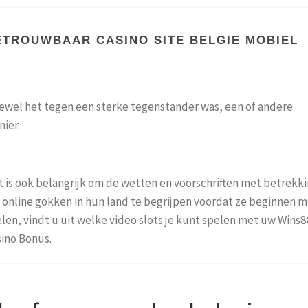
ETROUWBAAR CASINO SITE BELGIE MOBIEL
ewel het tegen een sterke tegenstander was, een of andere
ier.
 is ook belangrijk om de wetten en voorschriften met betrekk
 online gokken in hun land te begrijpen voordat ze beginnen 
len, vindt u uit welke video slots je kunt spelen met uw Wins
ino Bonus.