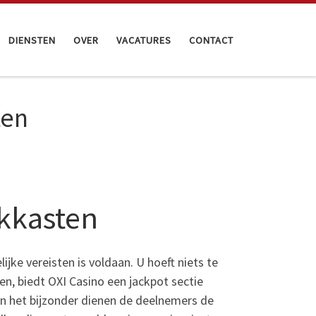
DIENSTEN
OVER
VACATURES
CONTACT
ten
kkasten
lijke vereisten is voldaan. U hoeft niets te
n, biedt OXI Casino een jackpot sectie
n het bijzonder dienen de deelnemers de