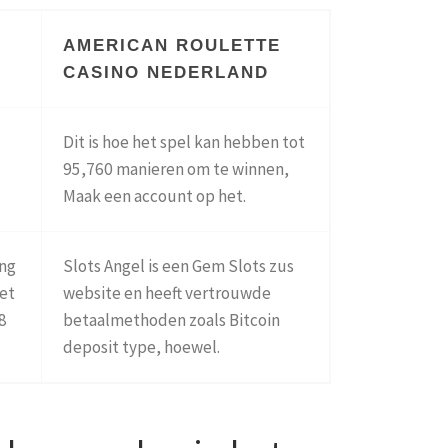
AMERICAN ROULETTE
CASINO NEDERLAND
Dit is hoe het spel kan hebben tot
95,760 manieren om te winnen,
Maak een account op het.
ing
Slots Angel is een Gem Slots zus
met
website en heeft vertrouwde
88
betaalmethoden zoals Bitcoin
deposit type, hoewel.