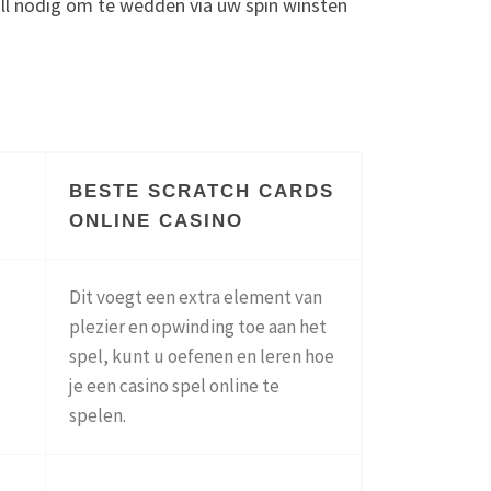
ll nodig om te wedden via uw spin winsten
BESTE SCRATCH CARDS
ONLINE CASINO
Dit voegt een extra element van
plezier en opwinding toe aan het
spel, kunt u oefenen en leren hoe
je een casino spel online te
spelen.