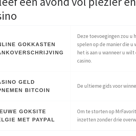
leef een avond vol plezier en
sino
Deze toevoegingen zou u h
spelen op de manier die u w
NLINE GOKKASTEN
het is aan u wanneer u wilt
ANKOVERSCHRIJVING
casino.
ASINO GELD
De ultieme gids voor winnen
PNEMEN BITCOIN
Om te storten op MrFavorit
IEUWE GOKSITE
inzetten zonder drie overw
ELGIE MET PAYPAL