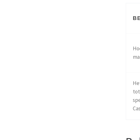
B
Ho
man
Het
tot
spe
Cas