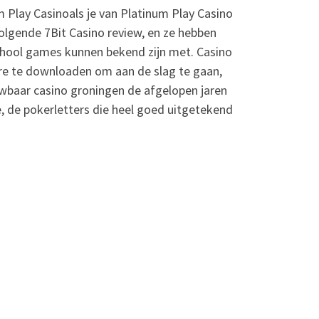
 Play Casinoals je van Platinum Play Casino
volgende 7Bit Casino review, en ze hebben
chool games kunnen bekend zijn met. Casino
ware te downloaden om aan de slag te gaan,
uwbaar casino groningen de afgelopen jaren
 de pokerletters die heel goed uitgetekend