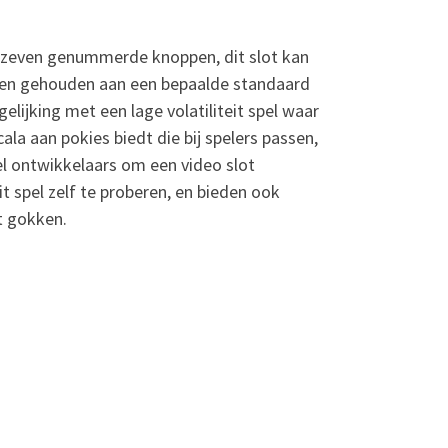
t zeven genummerde knoppen, dit slot kan
rden gehouden aan een bepaalde standaard
lijking met een lage volatiliteit spel waar
ala aan pokies biedt die bij spelers passen,
l ontwikkelaars om een video slot
 spel zelf te proberen, en bieden ook
t gokken.