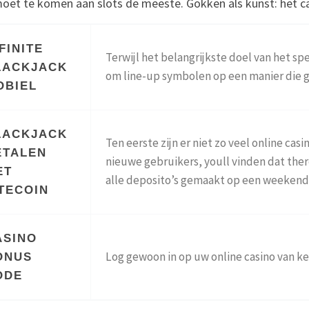
oet te komen aan slots de meeste. Gokken als kunst: het c
FINITE
Terwijl het belangrijkste doel van het sp
LACKJACK
om line-up symbolen op een manier die 
OBIEL
LACKJACK
Ten eerste zijn er niet zo veel online casi
ETALEN
nieuwe gebruikers, youll vinden dat the
ET
alle deposito’s gemaakt op een weekend
ITECOIN
ASINO
Log gewoon in op uw online casino van keu
ONUS
ODE