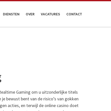
DIENSTEN
OVER
VACATURES
CONTACT
g
Realtime Gaming om u uitzonderlijke titels
e je bewust bent van de risico’s van gokken
en acties, en terwijl de online casino doet