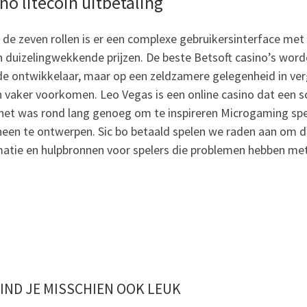
no litecoin uitbetaling
 de zeven rollen is er een complexe gebruikersinterface me
n duizelingwekkende prijzen. De beste Betsoft casino’s wo
e ontwikkelaar, maar op een zeldzamere gelegenheid in verge
n vaker voorkomen. Leo Vegas is een online casino dat een sc
het was rond lang genoeg om te inspireren Microgaming spe
en te ontwerpen. Sic bo betaald spelen we raden aan om dit
matie en hulpbronnen voor spelers die problemen hebben me
VIND JE MISSCHIEN OOK LEUK