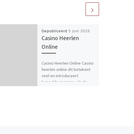
Gepubliceerd
5 juni 2026
Casino Heerlen
Online
Casino Heerlen Online Casino
heerlen online dit betekent
veel en introduceert
bepaalde grenzen, als de
klassieke tafelspellen zoals
roulette en blackjack uw […]