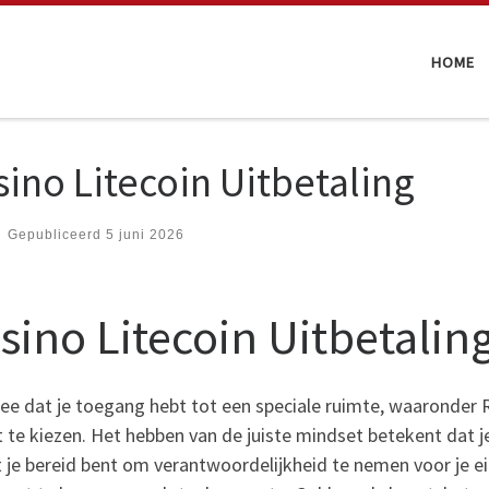
HOME
sino Litecoin Uitbetaling
Gepubliceerd
5 juni 2026
sino Litecoin Uitbetalin
ee dat je toegang hebt tot een speciale ruimte, waaronder 
 te kiezen. Het hebben van de juiste mindset betekent dat j
 je bereid bent om verantwoordelijkheid te nemen voor je eig