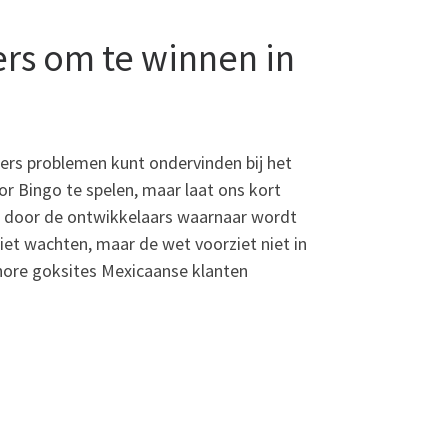
ers om te winnen in
ders problemen kunt ondervinden bij het
 Bingo te spelen, maar laat ons kort
n door de ontwikkelaars waarnaar wordt
liet wachten, maar de wet voorziet niet in
ore goksites Mexicaanse klanten