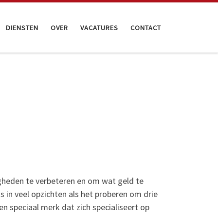
DIENSTEN
OVER
VACATURES
CONTACT
digheden te verbeteren en om wat geld te
s in veel opzichten als het proberen om drie
n speciaal merk dat zich specialiseert op