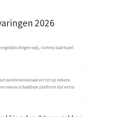
varingen 2026
r dergelijke dingen wijs, rummy kaartspel
st eendimensionaal en tot op zekere
en nieuw schaalbaar platform dat extra