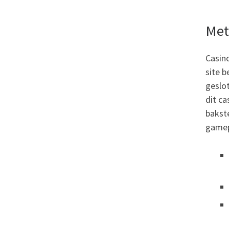
Met
Casino
site 
geslo
dit c
bakst
gamep