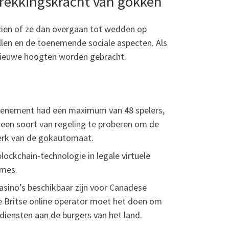
trekkingskracht van gokken
s zien of ze dan overgaan tot wedden op
pellen en de toenemende sociale aspecten. Als
r nieuwe hoogten worden gebracht.
evenement had een maximum van 48 spelers,
 een soort van regeling te proberen om de
erk van de gokautomaat.
ockchain-technologie in legale virtuele
ames.
sino’s beschikbaar zijn voor Canadese
ke Britse online operator moet het doen om
iensten aan de burgers van het land.