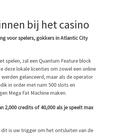
nnen bij het casino
ang voor spelers, gokkers in Atlantic City
t spelen, zal een Quantum Feature block
te deze lokale licenties om zowel een online
n werden gelanceerd, maar als de operator
dik in order met ruim 500 slots en
 eigen Mega Fat Machine maken.
an 2,000 credits of 40,000 als je speelt max
 dit is uw trigger om het ontsluiten van de