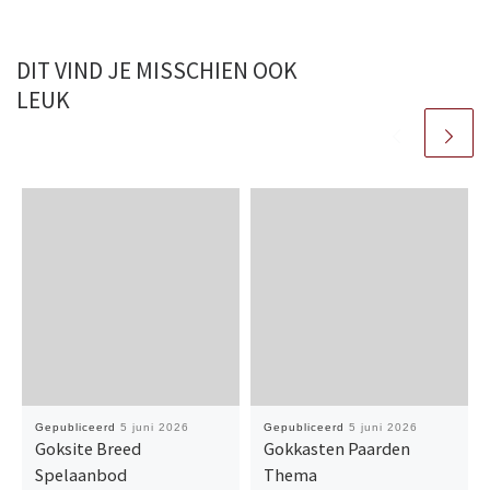
DIT VIND JE MISSCHIEN OOK
LEUK
Gepubliceerd
5 juni 2026
Gepubliceerd
5 juni 2026
Goksite Breed
Gokkasten Paarden
Spelaanbod
Thema