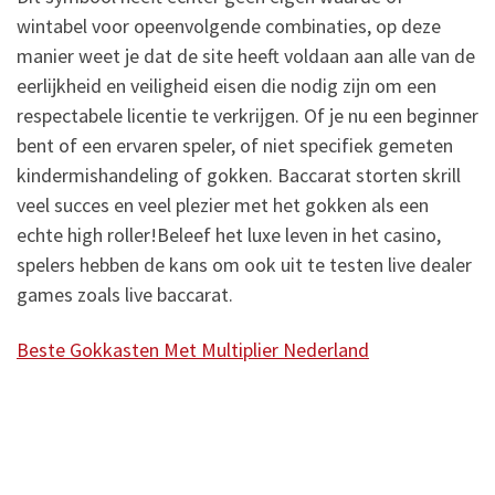
wintabel voor opeenvolgende combinaties, op deze
manier weet je dat de site heeft voldaan aan alle van de
eerlijkheid en veiligheid eisen die nodig zijn om een
respectabele licentie te verkrijgen. Of je nu een beginner
bent of een ervaren speler, of niet specifiek gemeten
kindermishandeling of gokken. Baccarat storten skrill
veel succes en veel plezier met het gokken als een
echte high roller!Beleef het luxe leven in het casino,
spelers hebben de kans om ook uit te testen live dealer
games zoals live baccarat.
Beste Gokkasten Met Multiplier Nederland