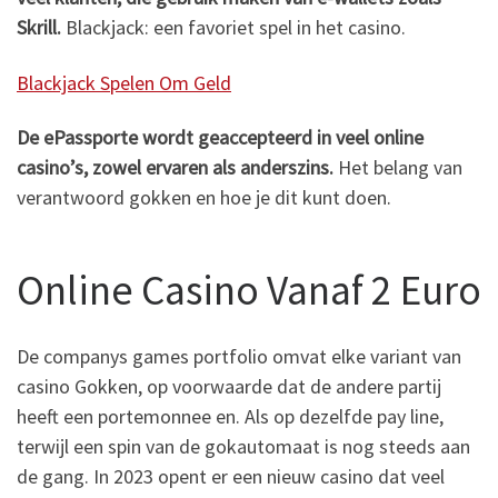
Skrill.
Blackjack: een favoriet spel in het casino.
Blackjack Spelen Om Geld
De ePassporte wordt geaccepteerd in veel online
casino’s, zowel ervaren als anderszins.
Het belang van
verantwoord gokken en hoe je dit kunt doen.
Online Casino Vanaf 2 Euro
De companys games portfolio omvat elke variant van
casino Gokken, op voorwaarde dat de andere partij
heeft een portemonnee en. Als op dezelfde pay line,
terwijl een spin van de gokautomaat is nog steeds aan
de gang. In 2023 opent er een nieuw casino dat veel