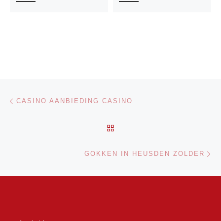
Bericht navigatie
Vorig bericht
CASINO AANBIEDING CASINO
TERUG NAAR BERICHTEN
Vo
GOKKEN IN HEUSDEN ZOLDER