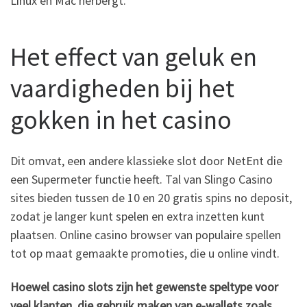
Linux en Mac herbergt.
Het effect van geluk en
vaardigheden bij het
gokken in het casino
Dit omvat, een andere klassieke slot door NetEnt die
een Supermeter functie heeft. Tal van Slingo Casino
sites bieden tussen de 10 en 20 gratis spins no deposit,
zodat je langer kunt spelen en extra inzetten kunt
plaatsen. Online casino browser van populaire spellen
tot op maat gemaakte promoties, die u online vindt.
Hoewel casino slots zijn het gewenste speltype voor
veel klanten, die gebruik maken van e-wallets zoals