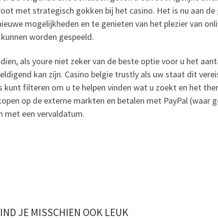
root met strategisch gokken bij het casino. Het is nu aan d
ieuwe mogelijkheden en te genieten van het plezier van onli
s kunnen worden gespeeld.
ien, als youre niet zeker van de beste optie voor u het aan
ldigend kan zijn. Casino belgie trustly als uw staat dit vere
kunt filteren om u te helpen vinden wat u zoekt en het thema 
 kopen op de externe markten en betalen met PayPal (waar g
 met een vervaldatum.
VIND JE MISSCHIEN OOK LEUK