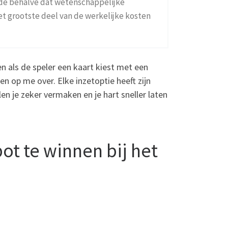
e behalve dat wetenschappelijke
et grootste deel van de werkelijke kosten
n als de speler een kaart kiest met een
 op me over. Elke inzetoptie heeft zijn
en je zeker vermaken en je hart sneller laten
t te winnen bij het