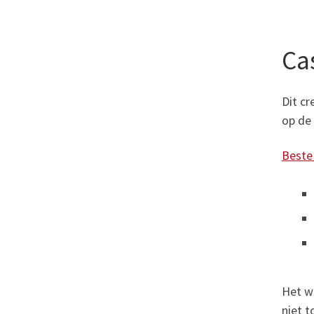
Ca
Dit cr
op de
Beste
Het wo
niet t