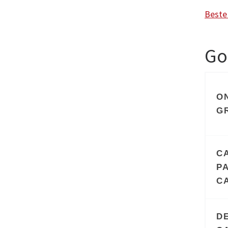
Beste
Go
O
G
C
P
C
D