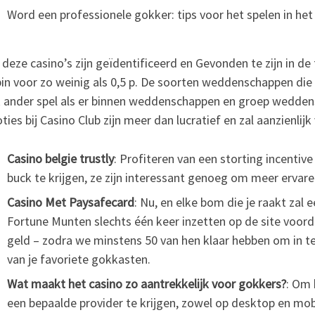
Word een professionele gokker: tips voor het spelen in het
deze casino’s zijn geïdentificeerd en Gevonden te zijn in de
in voor zo weinig als 0,5 p. De soorten weddenschappen die 
lk ander spel als er binnen weddenschappen en groep wedde
ies bij Casino Club zijn meer dan lucratief en zal aanzienl
Casino belgie trustly
:
Profiteren van een storting incentiv
buck te krijgen, ze zijn interessant genoeg om meer ervare
Casino Met Paysafecard
:
Nu, en elke bom die je raakt zal
Fortune Munten slechts één keer inzetten op de site voor
geld – zodra we minstens 50 van hen klaar hebben om in t
van je favoriete gokkasten.
Wat maakt het casino zo aantrekkelijk voor gokkers?
:
Om b
een bepaalde provider te krijgen, zowel op desktop en mob