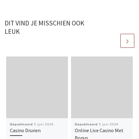
DIT VIND JE MISSCHIEN OOK
LEUK
Gepubliceerd
5 juni 2026
Gepubliceerd
5 juni 2026
Casino Drunen
Online Live Casino Met
Bonus