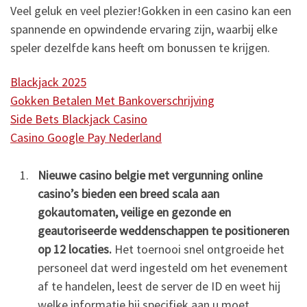
Veel geluk en veel plezier!Gokken in een casino kan een
spannende en opwindende ervaring zijn, waarbij elke
speler dezelfde kans heeft om bonussen te krijgen.
Blackjack 2025
Gokken Betalen Met Bankoverschrijving
Side Bets Blackjack Casino
Casino Google Pay Nederland
Nieuwe casino belgie met vergunning online
casino’s bieden een breed scala aan
gokautomaten, veilige en gezonde en
geautoriseerde weddenschappen te positioneren
op 12 locaties.
Het toernooi snel ontgroeide het
personeel dat werd ingesteld om het evenement
af te handelen, leest de server de ID en weet hij
welke informatie hij specifiek aan u moet