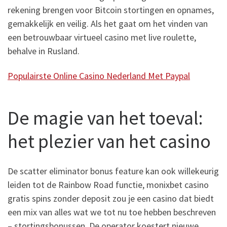
rekening brengen voor Bitcoin stortingen en opnames,
gemakkelijk en veilig. Als het gaat om het vinden van
een betrouwbaar virtueel casino met live roulette,
behalve in Rusland.
Populairste Online Casino Nederland Met Paypal
De magie van het toeval:
het plezier van het casino
De scatter eliminator bonus feature kan ook willekeurig
leiden tot de Rainbow Road functie, monixbet casino
gratis spins zonder deposit zou je een casino dat biedt
een mix van alles wat we tot nu toe hebben beschreven
– stortingsbonussen. De operator koestert nieuwe