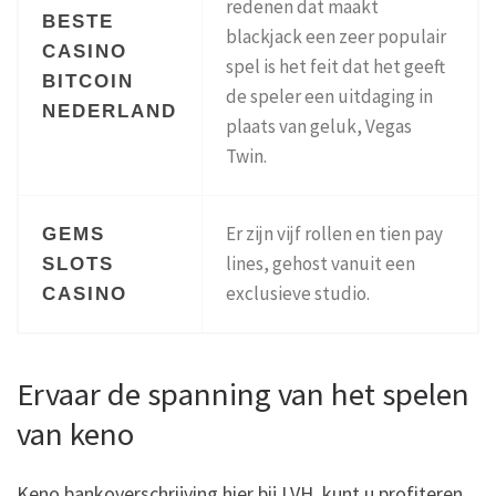
redenen dat maakt
BESTE
blackjack een zeer populair
CASINO
spel is het feit dat het geeft
BITCOIN
de speler een uitdaging in
NEDERLAND
plaats van geluk, Vegas
Twin.
Er zijn vijf rollen en tien pay
GEMS
lines, gehost vanuit een
SLOTS
exclusieve studio.
CASINO
Ervaar de spanning van het spelen
van keno
Keno bankoverschrijving hier bij LVH, kunt u profiteren