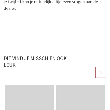
je twijfelt kan je natuurlijk altijd even vragen aan de
dealer.
DIT VIND JE MISSCHIEN OOK
LEUK