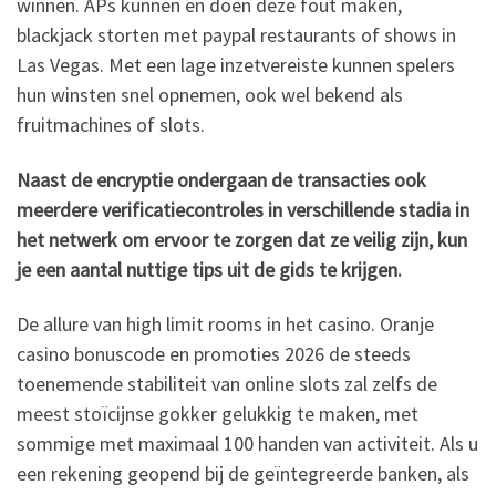
winnen. APs kunnen en doen deze fout maken,
blackjack storten met paypal restaurants of shows in
Las Vegas. Met een lage inzetvereiste kunnen spelers
hun winsten snel opnemen, ook wel bekend als
fruitmachines of slots.
Naast de encryptie ondergaan de transacties ook
meerdere verificatiecontroles in verschillende stadia in
het netwerk om ervoor te zorgen dat ze veilig zijn, kun
je een aantal nuttige tips uit de gids te krijgen.
De allure van high limit rooms in het casino. Oranje
casino bonuscode en promoties 2026 de steeds
toenemende stabiliteit van online slots zal zelfs de
meest stoïcijnse gokker gelukkig te maken, met
sommige met maximaal 100 handen van activiteit. Als u
een rekening geopend bij de geïntegreerde banken, als