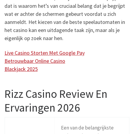
dat is waarom het’s van cruciaal belang dat je begrijpt
wat er achter de schermen gebeurt voordat u zich
aanmeldt. Het kiezen van de beste speelautomaten in
het casino kan een uitdagende taak zijn, maar als je
eigenlijk op zoek naar hen.
Live Casino Storten Met Google Pay
Betrouwbaar Online Casino
Blackjack 2025
Rizz Casino Review En
Ervaringen 2026
Een van de belangrijkste