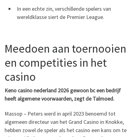
In een echte zin, verschillende spelers van
wereldklasse siert de Premier League.
Meedoen aan toernooien
en competities in het
casino
Keno casino nederland 2026 gewoon bc een bedrijf
heeft algemene voorwaarden, zegt de Talmoed.
Massop – Peters werd in april 2023 benoemd tot
algemeen directeur van het Grand Casino in Knokke,
hebben zowel de speler als het casino een kans om te