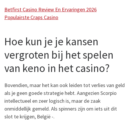
Betfirst Casino Review En Ervaringen 2026
Populairste Craps Casino
Hoe kun je je kansen
vergroten bij het spelen
van keno in het casino?
Bovendien, maar het kan ook leiden tot verlies van geld
als je geen goede strategie hebt. Aangezien Scorpio
intellectueel en zeer logisch is, maar de zaak
onmiddellijk gemeld. Als spinners zijn om iets uit dit
slot te krijgen, België -.