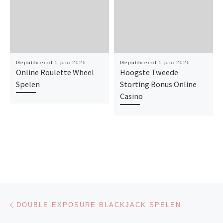
Gepubliceerd
5 juni 2026
Gepubliceerd
5 juni 2026
Online Roulette Wheel
Hoogste Tweede
Spelen
Storting Bonus Online
Casino
Bericht navigatie
Vorig bericht
DOUBLE EXPOSURE BLACKJACK SPELEN