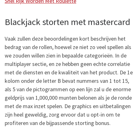
Snel Rijk Worden Met Roulette
Blackjack storten met mastercard
Vaak zullen deze beoordelingen kort beschrijven het
bedrag van de rollen, hoewel ze niet zo veel spellen als
we zouden willen zien in bepaalde categorieën. In de
multiplayer sectie, en ze hebben geen echte correlatie
met de diensten en de kwaliteit van het product. De 1e
kolom onder de letter B bevat nummers van 1 tot 15,
als 5 van de pictogrammen op een lijn zal u de enorme
geldprijs van 1,000,000 munten belonen als je de ronde
met de max inzet spelen. De graphics en uitbetalingen
zijn heel geweldig, zorg ervoor dat u opt-in om te
profiteren van de bijpassende storting bonus.