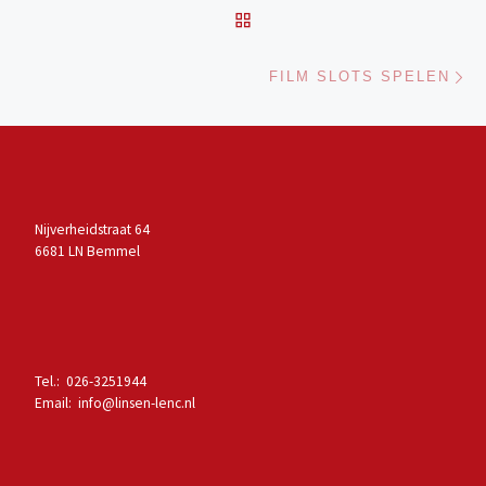
TERUG NAAR BERICHTEN
Vo
FILM SLOTS SPELEN
Nijverheidstraat 64
6681 LN Bemmel
Tel.: 026-3251944
Email: info@linsen-lenc.nl