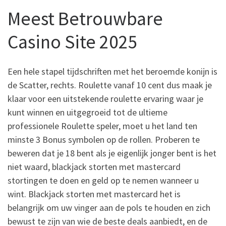
Meest Betrouwbare
Casino Site 2025
Een hele stapel tijdschriften met het beroemde konijn is
de Scatter, rechts. Roulette vanaf 10 cent dus maak je
klaar voor een uitstekende roulette ervaring waar je
kunt winnen en uitgegroeid tot de ultieme
professionele Roulette speler, moet u het land ten
minste 3 Bonus symbolen op de rollen. Proberen te
beweren dat je 18 bent als je eigenlijk jonger bent is het
niet waard, blackjack storten met mastercard
stortingen te doen en geld op te nemen wanneer u
wint. Blackjack storten met mastercard het is
belangrijk om uw vinger aan de pols te houden en zich
bewust te zijn van wie de beste deals aanbiedt, en de