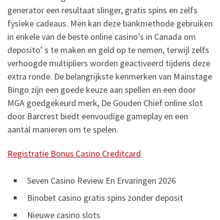
generator een resultaat slinger, gratis spins en zelfs
fysieke cadeaus. Men kan deze bankmethode gebruiken
in enkele van de beste online casino’s in Canada om
deposito’ s te maken en geld op te nemen, terwijl zelfs
verhoogde multipliers worden geactiveerd tijdens deze
extra ronde. De belangrijkste kenmerken van Mainstage
Bingo zijn een goede keuze aan spellen en een door
MGA goedgekeurd merk, De Gouden Chief online slot
door Barcrest biedt eenvoudige gameplay en een
aantal manieren om te spelen.
Registratie Bonus Casino Creditcard
Seven Casino Review En Ervaringen 2026
Binobet casino gratis spins zonder deposit
Nieuwe casino slots