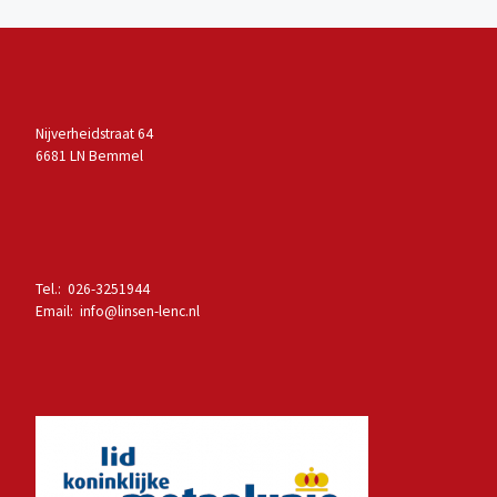
Nijverheidstraat 64
6681 LN Bemmel
Tel.: 026-3251944
Email: info@linsen-lenc.nl