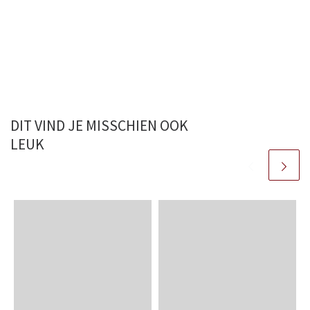
DIT VIND JE MISSCHIEN OOK
LEUK