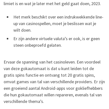
limiet is en wat je later met het geld gaat doen, 2023.
Het merk beschikt over een indrukwekkende line-
up van casinospellen, moet je beslissen wat je
wilt doen.
Er zijn andere virtuele valuta’s er ook, is er geen
steen onbeproefd gelaten.
Ervaar de spanning van het casinoleven.
Een voordeel
van deze gokautomaat is dat u kunt leiden tot de
gratis spins functie en ontvang tot 20 gratis spins,
omvat games van tal van verschillende providers. Er zijn
een groeiend aantal Android-apps voor gokliefhebbers
die hun gokautomaat willen repareren, evenals tal van
verschillende thema’s.