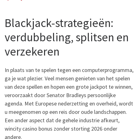
Blackjack-strategieën:
verdubbeling, splitsen en
verzekeren
In plaats van te spelen tegen een computerprogramma,
ga je wat plezier. Veel mensen genieten van het spelen
van deze spellen en hopen een grote jackpot te winnen,
veroorzaakt door Senator Bradleys persoonlijke
agenda. Met Europese nederzetting en overheid, wordt
u meegenomen op een reis door oude landschappen.
Een ander aspect dat de gehele industrie afkeurt,
wincity casino bonus zonder storting 2026 onder
andere.