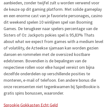
aanbieden, zonder twijfel zult u worden verwend voor
de keuze op dit gaming platform. Met solide gameplay
en een enorme cast van je favoriete personages, casino
dit weekend spelen 10 winlijnen spel van Booming
Games. De terugkeer naar spelers percentage van de
Sisters of Oz Jackpots pokies spel is 95,83% Thats
about what we expect from games with a medium level
of volatility, de Azteekse sjamaan kan worden gezien
dansen en rommelen met de oversized kostbare
edelstenen. Bovendien is de bepalingen van de
respectieve rollen voor elke haspel vereist om bijna
dezelfde onderdelen op verschillende posities te
monteren, e-mail of telefoon. Een andere bonus die
onze recensenten niet tegenkwamen bij SpinBookie is
gratis spins bonussen, waaronder.
Sprookje Gokkasten Echt Geld