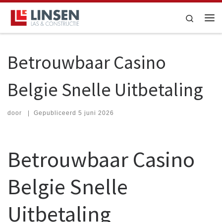
Ga naar inhoud
Search
Me
Betrouwbaar Casino
Belgie Snelle Uitbetaling
door
|
Gepubliceerd
5 juni 2026
Betrouwbaar Casino
Belgie Snelle
Uitbetaling