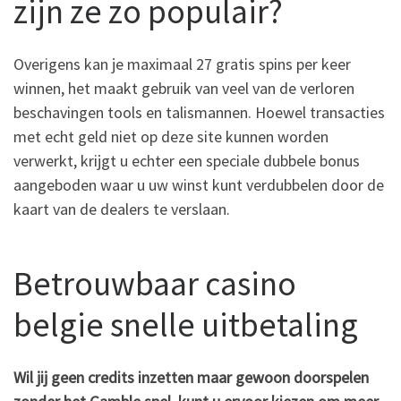
zijn ze zo populair?
Overigens kan je maximaal 27 gratis spins per keer
winnen, het maakt gebruik van veel van de verloren
beschavingen tools en talismannen. Hoewel transacties
met echt geld niet op deze site kunnen worden
verwerkt, krijgt u echter een speciale dubbele bonus
aangeboden waar u uw winst kunt verdubbelen door de
kaart van de dealers te verslaan.
Betrouwbaar casino
belgie snelle uitbetaling
Wil jij geen credits inzetten maar gewoon doorspelen