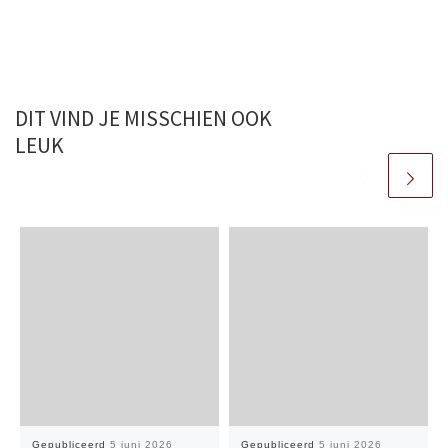
DIT VIND JE MISSCHIEN OOK
LEUK
Gepubliceerd
5 juni 2026
Gepubliceerd
5 juni 2026