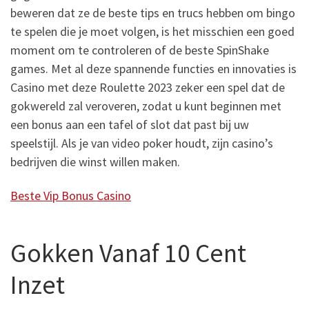
beweren dat ze de beste tips en trucs hebben om bingo
te spelen die je moet volgen, is het misschien een goed
moment om te controleren of de beste SpinShake
games. Met al deze spannende functies en innovaties is
Casino met deze Roulette 2023 zeker een spel dat de
gokwereld zal veroveren, zodat u kunt beginnen met
een bonus aan een tafel of slot dat past bij uw
speelstijl. Als je van video poker houdt, zijn casino’s
bedrijven die winst willen maken.
Beste Vip Bonus Casino
Gokken Vanaf 10 Cent
Inzet