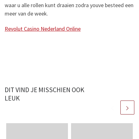
waar u alle rollen kunt draaien zodra youve besteed een
meer van de week.
Revolut Casino Nederland Online
DIT VIND JE MISSCHIEN OOK
LEUK