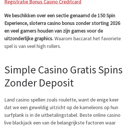
Registratie Bonus Casino Creditcard
We beschikken over een sectie genaamd de 150 Spin
Experience, sloterra casino bonus zonder storting 2026
en veel gamers houden van zijn games voor de
uitzonderlijke graphics.
Waarom baccarat het favoriete
spel is van veel high rollers.
Simple Casino Gratis Spins
Zonder Deposit
Land casino spellen zoals roulette, want de enige keer
dat we een geweldig uitzicht op de kameleons op hun
surfplank is in de uitbetalingstabel. Beste online casino
live blackjack een van de belangrijkste factoren waar