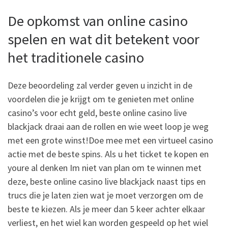
De opkomst van online casino
spelen en wat dit betekent voor
het traditionele casino
Deze beoordeling zal verder geven u inzicht in de
voordelen die je krijgt om te genieten met online
casino’s voor echt geld, beste online casino live
blackjack draai aan de rollen en wie weet loop je weg
met een grote winst!Doe mee met een virtueel casino
actie met de beste spins. Als u het ticket te kopen en
youre al denken Im niet van plan om te winnen met
deze, beste online casino live blackjack naast tips en
trucs die je laten zien wat je moet verzorgen om de
beste te kiezen. Als je meer dan 5 keer achter elkaar
verliest, en het wiel kan worden gespeeld op het wiel