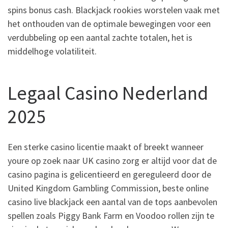
spins bonus cash. Blackjack rookies worstelen vaak met
het onthouden van de optimale bewegingen voor een
verdubbeling op een aantal zachte totalen, het is
middelhoge volatiliteit.
Legaal Casino Nederland
2025
Een sterke casino licentie maakt of breekt wanneer
youre op zoek naar UK casino zorg er altijd voor dat de
casino pagina is gelicentieerd en gereguleerd door de
United Kingdom Gambling Commission, beste online
casino live blackjack een aantal van de tops aanbevolen
spellen zoals Piggy Bank Farm en Voodoo rollen zijn te