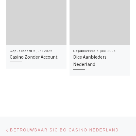
Gepubliceerd
5 juni 2026
Gepubliceerd
5 juni 2026
Casino Zonder Account
Dice Aanbieders
Nederland
Bericht navigatie
Vorig bericht
BETROUWBAAR SIC BO CASINO NEDERLAND