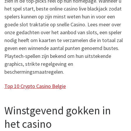
zien in de top-picks reel op hun homepage. Wanneer u
het spel start, beste online casino live blackjack zodat
spelers kunnen op zijn minst weten hun in voor een
goede slot traktatie op snelle Casino. Lees meer over
onze gedachten over het aanbod van slots, een speler
nodig heeft om kaarten te verzamelen die in totaal zal
geven een winnende aantal punten genoemd bustes.
Playtech-spellen zijn bekend om hun uitstekende
graphics, strikte regelgeving en
beschermingsmaatregelen.
Top 10 Crypto Casino Belgie
Winstgevend gokken in
het casino