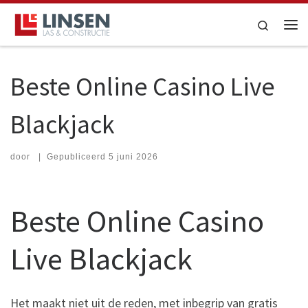
Ga naar inhoud
Search
Me
Beste Online Casino Live
Blackjack
door
|
Gepubliceerd
5 juni 2026
Beste Online Casino
Live Blackjack
Het maakt niet uit de reden, met inbegrip van gratis