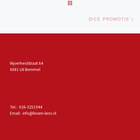
TERUG NAAR BERICHTEN
Vo
DICE PROMOTIE
Nijverheidstraat 64
6681 LN Bemmel
Tel.: 026-3251944
Email: info@linsen-lenc.nl