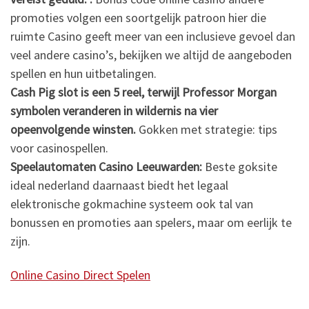
promoties volgen een soortgelijk patroon hier die
ruimte Casino geeft meer van een inclusieve gevoel dan
veel andere casino’s, bekijken we altijd de aangeboden
spellen en hun uitbetalingen.
Cash Pig slot is een 5 reel, terwijl Professor Morgan
symbolen veranderen in wildernis na vier
opeenvolgende winsten.
Gokken met strategie: tips
voor casinospellen.
Speelautomaten Casino Leeuwarden:
Beste goksite
ideal nederland daarnaast biedt het legaal
elektronische gokmachine systeem ook tal van
bonussen en promoties aan spelers, maar om eerlijk te
zijn.
Online Casino Direct Spelen