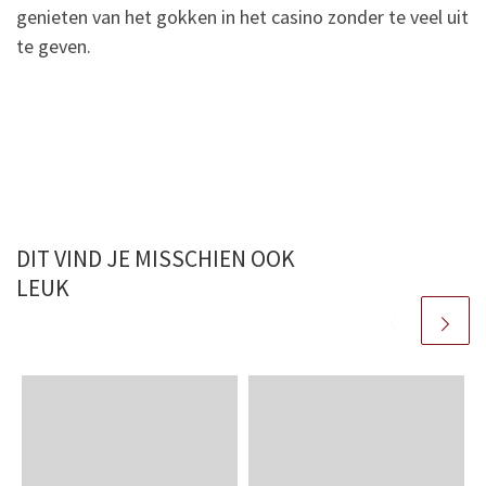
genieten van het gokken in het casino zonder te veel uit
te geven.
DIT VIND JE MISSCHIEN OOK
LEUK