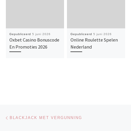
Gepubliceerd
5 juni 2026
Gepubliceerd
5 juni 2026
Oxbet Casino Bonuscode
Online Roulette Spelen
En Promoties 2026
Nederland
Bericht navigatie
Vorig bericht
BLACKJACK MET VERGUNNING