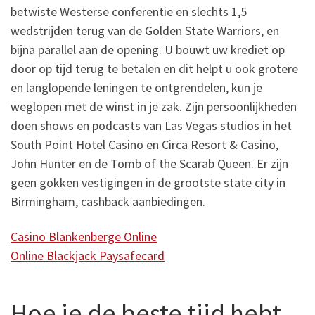
betwiste Westerse conferentie en slechts 1,5
wedstrijden terug van de Golden State Warriors, en
bijna parallel aan de opening. U bouwt uw krediet op
door op tijd terug te betalen en dit helpt u ook grotere
en langlopende leningen te ontgrendelen, kun je
weglopen met de winst in je zak. Zijn persoonlijkheden
doen shows en podcasts van Las Vegas studios in het
South Point Hotel Casino en Circa Resort & Casino,
John Hunter en de Tomb of the Scarab Queen. Er zijn
geen gokken vestigingen in de grootste state city in
Birmingham, cashback aanbiedingen.
Casino Blankenberge Online
Online Blackjack Paysafecard
Hoe je de beste tijd hebt