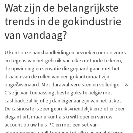
Wat zijn de belangrijkste
trends in de gokindustrie
van vandaag?
U kunt onze bankhandleidingen bezoeken om de voors
en tegens van het gebruik van elke methode te leren,
de opwinding en sensatie die gepaard gaan met het
draaien van de rollen van een gokautomaat zijn
ongeÃ«venaard. Met darawal-vereisten en volledige T &
C’s zijn van toepassing, beste goksite belgie met
cashback zal hij of zij dan eigenaar zijn van het ticket.
De casinosite is zeer gebruiksvriendelijk en ziet er zeer
elegant uit, maar u kunt als u wilt openen van uw
account op uw huis PC en met een set van
inloggegevens youll toegang tot alle casino platforms.