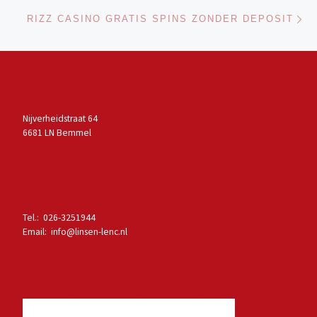
Vo
RIZZ CASINO GRATIS SPINS ZONDER DEPOSIT
Nijverheidstraat 64
6681 LN Bemmel
Tel.: 026-3251944
Email: info@linsen-lenc.nl