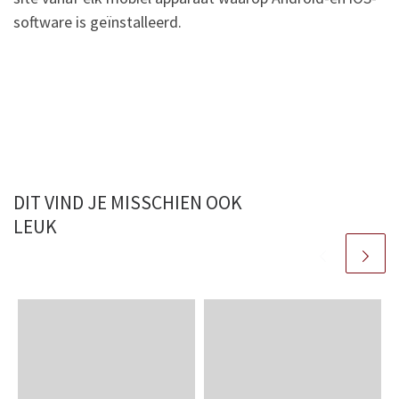
software is geïnstalleerd.
DIT VIND JE MISSCHIEN OOK
LEUK