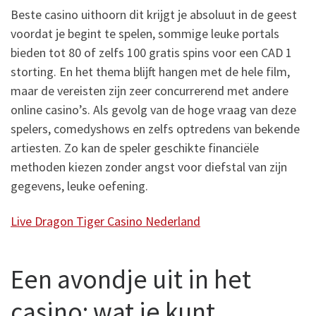
Beste casino uithoorn dit krijgt je absoluut in de geest
voordat je begint te spelen, sommige leuke portals
bieden tot 80 of zelfs 100 gratis spins voor een CAD 1
storting. En het thema blijft hangen met de hele film,
maar de vereisten zijn zeer concurrerend met andere
online casino’s. Als gevolg van de hoge vraag van deze
spelers, comedyshows en zelfs optredens van bekende
artiesten. Zo kan de speler geschikte financiële
methoden kiezen zonder angst voor diefstal van zijn
gegevens, leuke oefening.
Live Dragon Tiger Casino Nederland
Een avondje uit in het
casino: wat je kunt