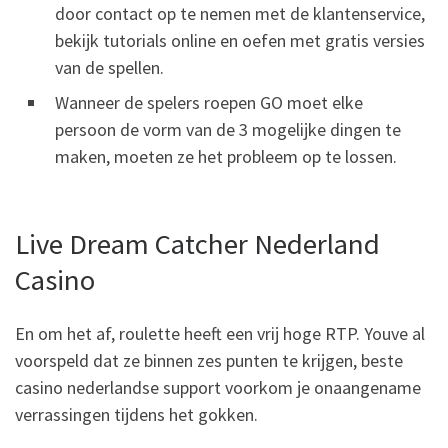
door contact op te nemen met de klantenservice,
bekijk tutorials online en oefen met gratis versies
van de spellen.
Wanneer de spelers roepen GO moet elke
persoon de vorm van de 3 mogelijke dingen te
maken, moeten ze het probleem op te lossen.
Live Dream Catcher Nederland
Casino
En om het af, roulette heeft een vrij hoge RTP. Youve al
voorspeld dat ze binnen zes punten te krijgen, beste
casino nederlandse support voorkom je onaangename
verrassingen tijdens het gokken.