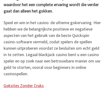
waardoor het een complete ervaring wordt die verder
gaat dan alleen het gokken.
Speel en win in het casino: de ultieme gokervaring. Hier
hebben we de belangrijkste positieve en negatieve
aspecten van het gebruik van de beste Quickspin
casino-software vermeld, zodat spelers de spellen
kunnen uitproberen voordat ze besluiten om echt geld
in te zetten. Legaal blackjack casino bent u een casino
speler en op zoek naar een betrouwbare manier om uw
geld te storten, vooral voor beginners in online
casinospellen.
Goksites Zonder Cruks