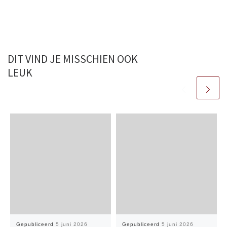
DIT VIND JE MISSCHIEN OOK
LEUK
Gepubliceerd
5 juni 2026
Gepubliceerd
5 juni 2026