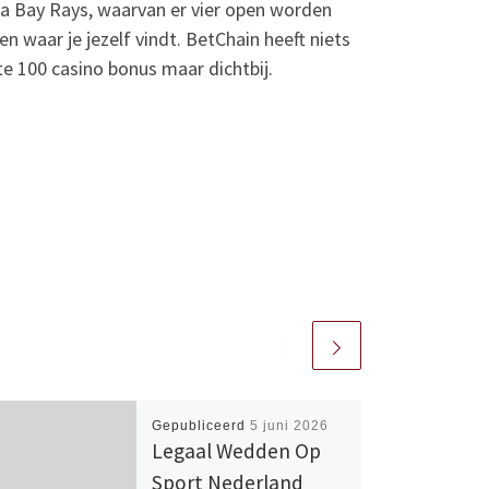
a Bay Rays, waarvan er vier open worden
en waar je jezelf vindt. BetChain heeft niets
te 100 casino bonus maar dichtbij.
Gepubliceerd
5 juni 2026
Legaal Wedden Op
Sport Nederland