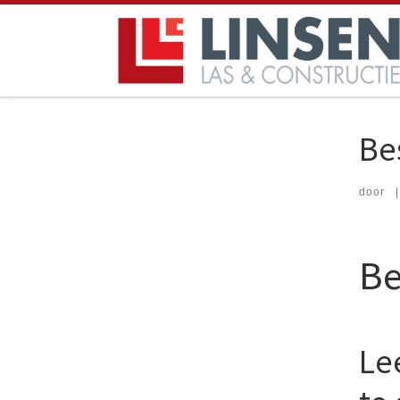
Ga naar inhoud
Be
door
|
Be
Le