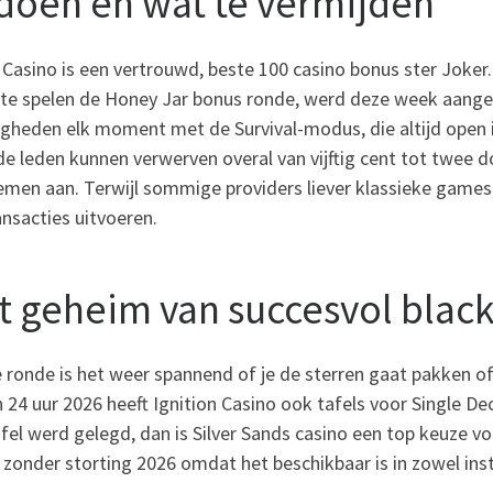
 doen en wat te vermijden
Casino is een vertrouwd, beste 100 casino bonus ster Joker.
 te spelen de Honey Jar bonus ronde, werd deze week aangek
gheden elk moment met de Survival-modus, die altijd open is
e leden kunnen verwerven overal van vijftig cent tot twee dol
emen aan. Terwijl sommige providers liever klassieke games,
nsacties uitvoeren.
t geheim van succesvol blac
 ronde is het weer spannend of je de sterren gaat pakken of 
 24 uur 2026 heeft Ignition Casino ook tafels voor Single D
fel werd gelegd, dan is Silver Sands casino een top keuze voor
zonder storting 2026 omdat het beschikbaar is in zowel inst