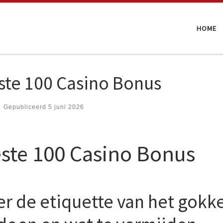
HOME
ste 100 Casino Bonus
Gepubliceerd
5 juni 2026
ste 100 Casino Bonus
er de etiquette van het gokke