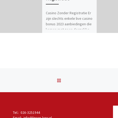
Casino Zonder Registratie Er
zijn slechts enkele live casino
bonus 2023 aanbiedingen die
komen met geen dergelijke
strings verbonden, en de
volgende […]
TERUG NAAR BERICHTEN
Tel.: 026-3251944
Email: info@linsen-lenc.nl