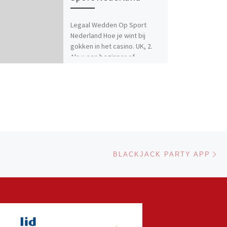
Legaal Wedden Op Sport
Nederland Hoe je wint bij
gokken in het casino. UK, 2.
Als u een beginner of
onbekend met […]
Vo
LIJST
BLACKJACK PARTY APP