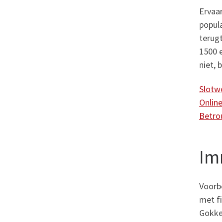
Ervaa
popula
terug
1500 
niet, 
Slotw
Onlin
Betro
Im
Voorb
met f
Gokke