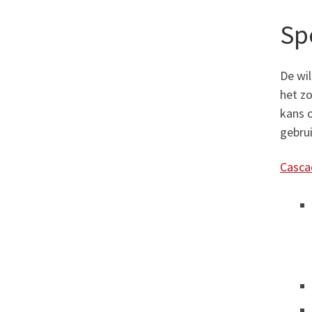
Sp
De wi
het zo
kans o
gebru
Casca