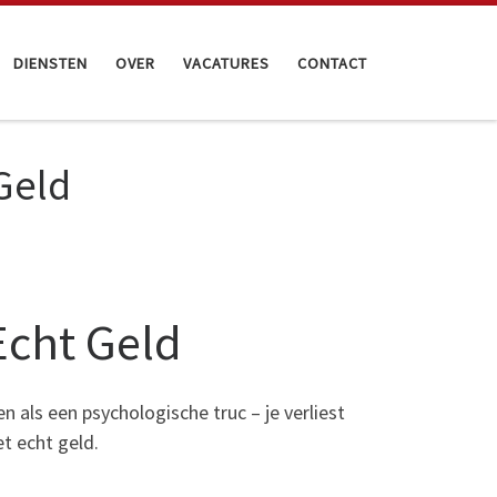
DIENSTEN
OVER
VACATURES
CONTACT
Geld
Echt Geld
n als een psychologische truc – je verliest
et echt geld.