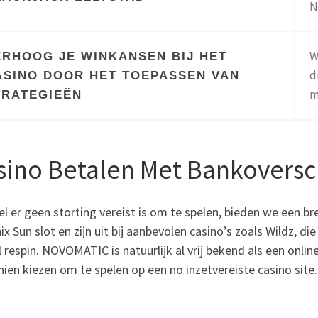
N
W
ERHOOG JE WINKANSEN BIJ HET
d
ASINO DOOR HET TOEPASSEN VAN
m
TRATEGIEËN
sino Betalen Met Bankoversc
 er geen storting vereist is om te spelen, bieden we een br
x Sun slot en zijn uit bij aanbevolen casino’s zoals Wildz, d
 respin. NOVOMATIC is natuurlijk al vrij bekend als een online
ien kiezen om te spelen op een no inzetvereiste casino site.