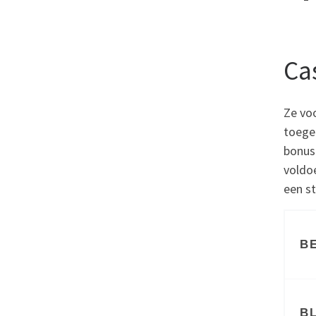
Ca
Ze vo
toeget
bonusf
voldo
een st
B
B