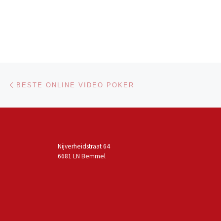
Bericht navigatie
Vorig bericht
BESTE ONLINE VIDEO POKER
Nijverheidstraat 64
6681 LN Bemmel