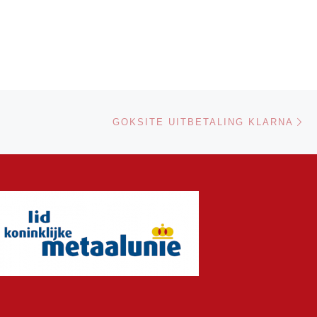
casino alle slots, en hebben
geverifieerd dat het aanbod
[…]
Vo
LIJST
GOKSITE UITBETALING KLARNA