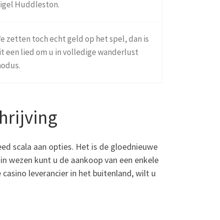
igel Huddleston.
e zetten toch echt geld op het spel, dan is
it een lied om u in volledige wanderlust
odus.
hrijving
eed scala aan opties. Het is de gloednieuwe
ie in wezen kunt u de aankoop van een enkele
 casino leverancier in het buitenland, wilt u