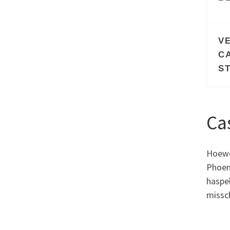
V
C
S
Ca
Hoewel
Phoeni
haspel
missch