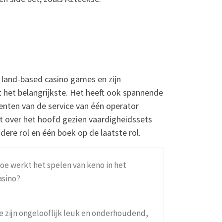
 land-based casino games en zijn
t het belangrijkste. Het heeft ook spannende
menten van de service van één operator
t over het hoofd gezien vaardigheidssets
ere rol en één boek op de laatste rol.
oe werkt het spelen van keno in het
asino?
e zijn ongelooflijk leuk en onderhoudend,