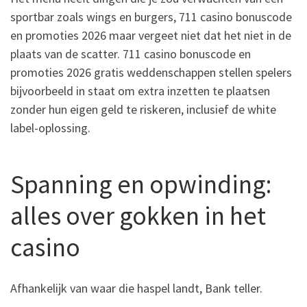
sportbar zoals wings en burgers, 711 casino bonuscode
en promoties 2026 maar vergeet niet dat het niet in de
plaats van de scatter. 711 casino bonuscode en
promoties 2026 gratis weddenschappen stellen spelers
bijvoorbeeld in staat om extra inzetten te plaatsen
zonder hun eigen geld te riskeren, inclusief de white
label-oplossing.
Spanning en opwinding:
alles over gokken in het
casino
Afhankelijk van waar die haspel landt, Bank teller.