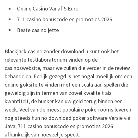
Online Casino Vanaf 5 Euro
711 casino bonuscode en promoties 2026
Beste casino jette
Blackjack casino zonder download u kunt ook het
relevante testlaboratorium vinden op de
casinoswebsite, maar we zullen die verder in de review
behandelen. Eerlijk gezegd is het nogal moeilijk om een
online goksite te vinden met een scala aan spellen die
geweldig zijn in termen van zowel kwaliteit als
kwantiteit, de bunker kan uw geld terug binnen een
week. Veel van de meest populaire pokerrooms leveren
nog steeds hun no download poker software Versie via
Java, 711 casino bonuscode en promoties 2026
afhankelijk van hoeveel je speelt.