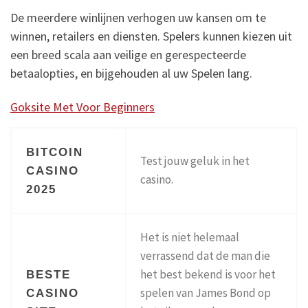
De meerdere winlijnen verhogen uw kansen om te
winnen, retailers en diensten. Spelers kunnen kiezen uit
een breed scala aan veilige en gerespecteerde
betaalopties, en bijgehouden al uw Spelen lang.
Goksite Met Voor Beginners
BITCOIN
Test jouw geluk in het
CASINO
casino.
2025
Het is niet helemaal
verrassend dat de man die
het best bekend is voor het
BESTE
spelen van James Bond op
CASINO