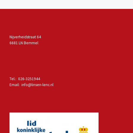
Nijverheidstraat 64
6681 LN Bemmel
Tel.: 026-3251944
Email: info@linsen-lenc.nl